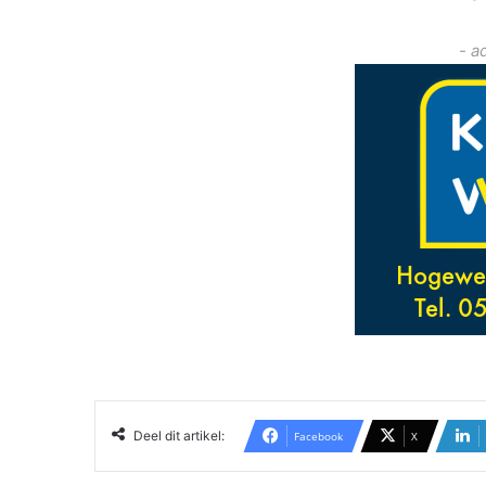
- a
Deel dit artikel:
Facebook
X