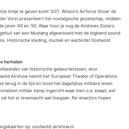
lijk tintje te geven komt ‘SGT. Wilson’s Airforce Show’ de
 der Vorst presenteert het nostalgische gezelschap, midden
e jaren ’40 en ’50. Waar hoor je nog de Andrews Sisters
t gehuil van een Mustang afgewisseld met de bigband sound
ens. Historische kleding, muziek en warbirds! Oostwold
te herhalen
uitbeelden van historische gebeurtenissen, door
twold Airshow neemt het ‘European Theater of Operations
erug in de tijd en toont het dagelijkse militaire leven
mpleet militair kamp ingericht waar men o.a. slaapt, eet
ys zal het er levensecht aan toegaan. Re-enactors hopen
gangskaarten op: oostwold-airshow.nl