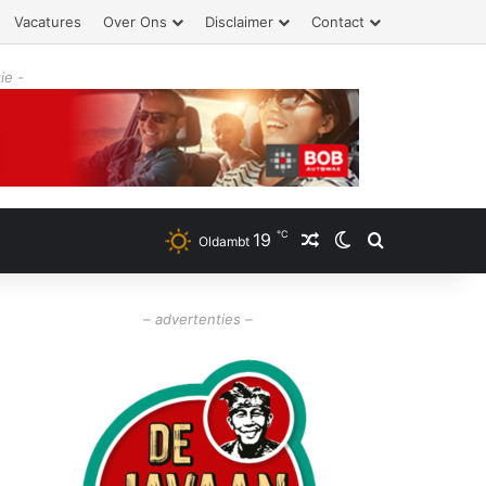
Vacatures
Over Ons
Disclaimer
Contact
ie -
℃
19
Willekeurig artikel
Switch skin
Zoeken
Oldambt
– advertenties –