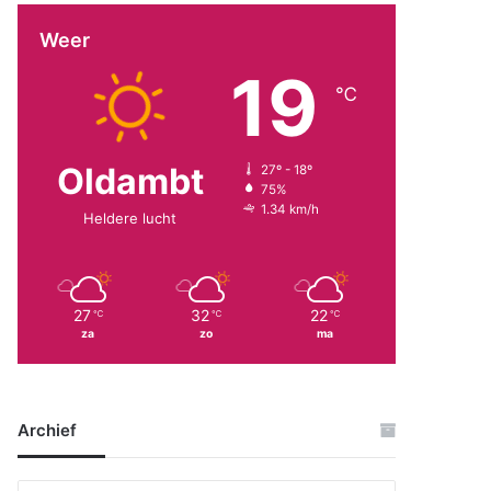
Weer
19
℃
Oldambt
27º - 18º
75%
1.34 km/h
Heldere lucht
27
32
22
℃
℃
℃
za
zo
ma
Archief