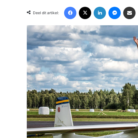
Facebook
X
LinkedIn
Messenger
Deel via Email
Deel dit artikel: