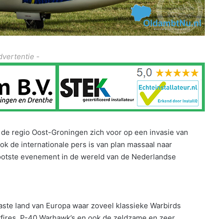
dvertentie -
 de regio Oost-Groningen zich voor op een invasie van
ok de internationale pers is van plan massaal naar
grootste evenement in de wereld van de Nederlandse
aste land van Europa waar zoveel klassieke Warbirds
itfires, P-40 Warhawk’s en ook de zeldzame en zeer