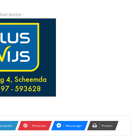
dvertentie -
LinkedIn
Pinterest
Messenger
Printen