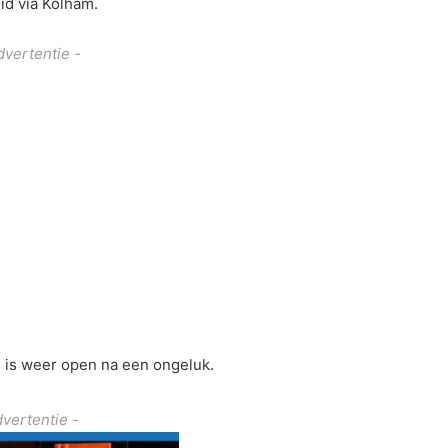
id via Kolham.
dvertentie -
 is weer open na een ongeluk.
dvertentie -