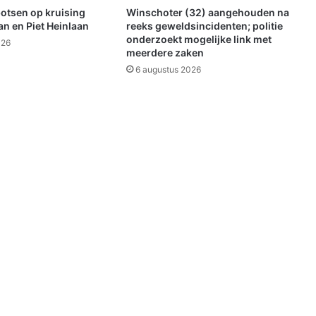
V
botsen op kruising
Winschoter (32) aangehouden na
o
n en Piet Heinlaan
reeks geweldsincidenten; politie
n
onderzoekt mogelijke link met
026
meerdere zaken
d
e
6 augustus 2026
l
h
u
y
s