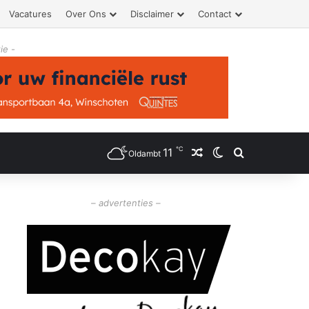
Vacatures
Over Ons
Disclaimer
Contact
ie -
℃
11
Willekeurig artikel
Switch skin
Zoeken
Oldambt
– advertenties –