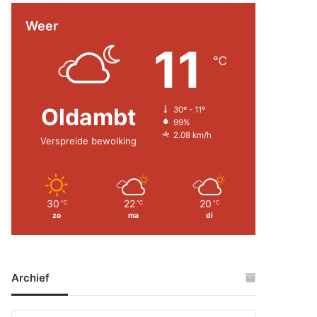
Weer
11
℃
Oldambt
30º - 11º
99%
2.08 km/h
Verspreide bewolking
30
22
20
℃
℃
℃
zo
ma
di
Archief