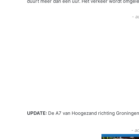
duurt meer dan een uur. Het verkeer wordt omgele
- a
UPDATE:
De A7 van Hoogezand richting Groningen
- a