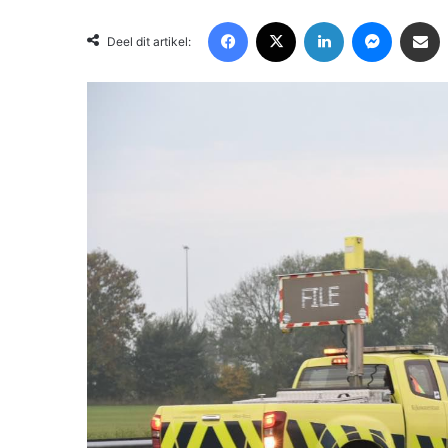
Facebook
X
LinkedIn
Messenger
Deel via Email
Deel dit artikel: