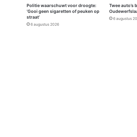
c
Politie waarschuwt voor droogte:
Twee auto’s 
h
‘Gooi geen sigaretten of peuken op
Oudewerfslaa
e
straat’
6 augustus 2
n
6 augustus 2026
a
c
h
t