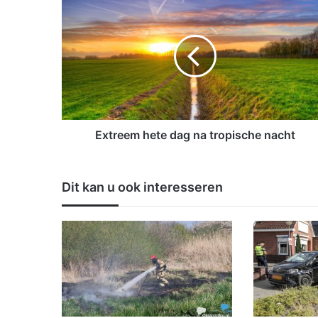
x
t
r
e
e
m
h
e
t
Extreem hete dag na tropische nacht
e
d
a
Dit kan u ook interesseren
g
n
a
t
r
o
p
i
s