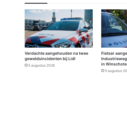
e
K
l
i
n
k
e
r
i
Verdachte aangehouden na twee
Fietser aang
n
geweldsincidenten bij Lidl
Industrieweg
W
in Winschot
5 augustus 2026
i
5 augustus 2
n
s
c
h
o
t
e
n