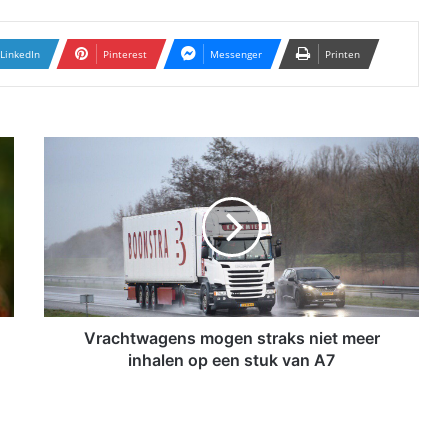
LinkedIn
Pinterest
Messenger
Printen
V
r
a
c
h
t
w
a
g
e
Vrachtwagens mogen straks niet meer
n
inhalen op een stuk van A7
s
m
o
g