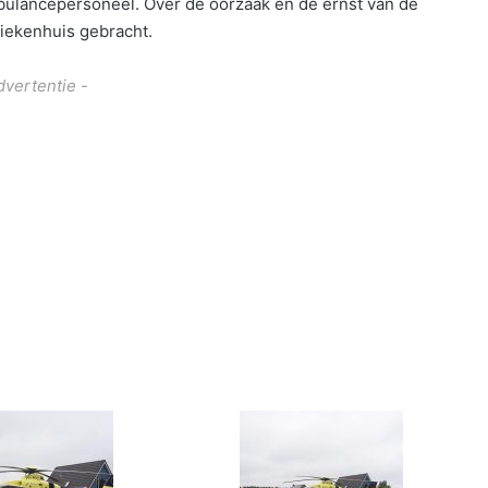
mbulancepersoneel. Over de oorzaak en de ernst van de
 ziekenhuis gebracht.
dvertentie -