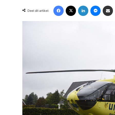
Facebook
X
LinkedIn
Messenger
Deel via Email
Deel dit artikel: