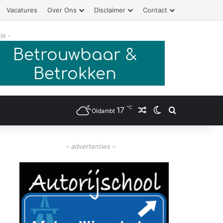
Vacatures
Over Ons
Disclaimer
Contact
ie -
℃
17
Willekeurig artikel
Switch skin
Zoeken
Oldambt
– advertenties –