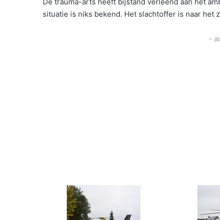
De trauma-arts heeft bijstand verleend aan het a
situatie is niks bekend. Het slachtoffer is naar het
- a