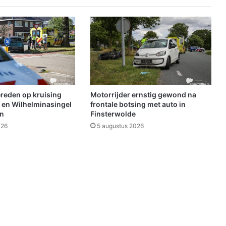
e
n
s
t
r
a
k
s
n
ereden op kruising
Motorrijder ernstig gewond na
i
 en Wilhelminasingel
frontale botsing met auto in
e
en
Finsterwolde
t
026
5 augustus 2026
m
e
e
r
i
n
h
a
l