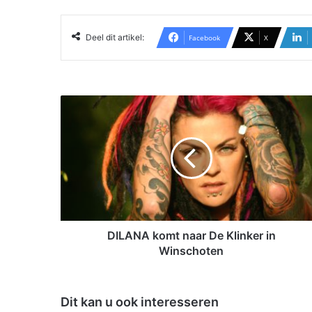
Deel dit artikel:
Facebook
X
D
I
L
A
N
A
k
o
m
t
DILANA komt naar De Klinker in
n
Winschoten
a
a
r
Dit kan u ook interesseren
D