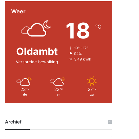
Weer
18
℃
Oldambt
19º - 17º
94%
3.49 km/h
Verspreide bewolking
23
22
27
℃
℃
℃
do
vr
za
Archief