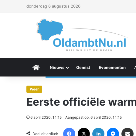
donderdag 6 augustus 2026
Menu Item
Nieuws
Gemist
Evenementen
Weer
Eerste officiële war
6 april 2020, 14:15
Aangepast op: 6 april 2020, 14:15
Facebook
X
LinkedIn
Messenger
Deel via Email
Deel dit artikel: