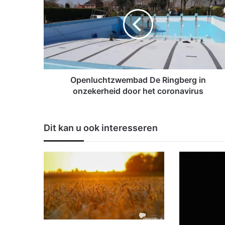
e
n
l
u
c
h
t
z
Openluchtzwembad De Ringberg in
w
onzekerheid door het coronavirus
e
m
b
Dit kan u ook interesseren
a
d
D
e
R
i
n
g
b