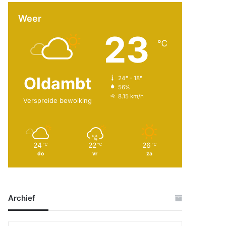
Weer
23
℃
Oldambt
24º - 18º
56%
8.15 km/h
Verspreide bewolking
24
22
26
℃
℃
℃
do
vr
za
Archief