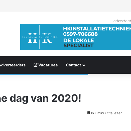
- advertent
Adverteerders
Vacatures
Contact
me dag van 2020!
In 1 minuut te lezen