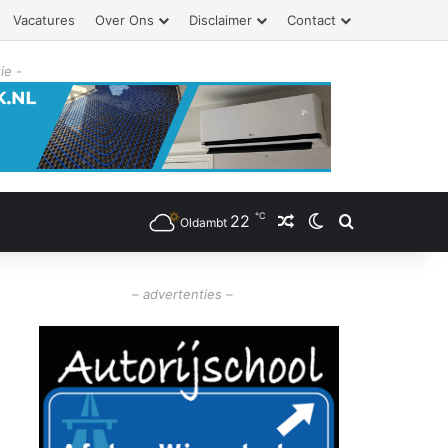
Vacatures
Over Ons
Disclaimer
Contact
ie -
℃
22
Willekeurig artikel
Switch skin
Zoeken
Oldambt
– advertenties –