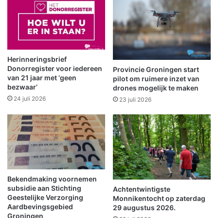
e
o
V
n
r
i
i
n
j
g
d
d
Herinneringsbrief
a
o
Donorregister voor iedereen
Provincie Groningen start
g
o
van 21 jaar met ‘geen
pilot om ruimere inzet van
(
bezwaar’
r
drones mogelijk te maken
2
w
24 juli 2026
23 juli 2026
0
o
1
n
9
i
/
n
2
g
0
b
2
r
0
Bekendmaking voornemen
a
subsidie aan Stichting
)
Achtentwintigste
n
Geestelijke Verzorging
Monnikentocht op zaterdag
i
d
Aardbevingsgebied
29 augustus 2026.
n
Groningen