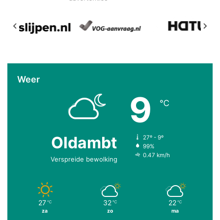
Weer
9
℃
Oldambt
27º - 9º
99%
0.47 km/h
Verspreide bewolking
27
32
22
℃
℃
℃
za
zo
ma