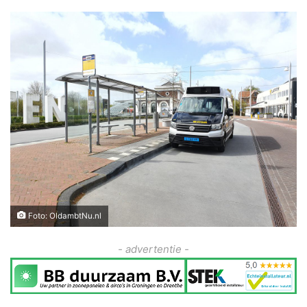
Foto: OldambtNu.nl
- advertentie -