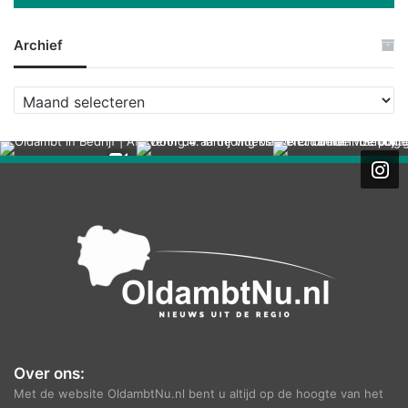
Archief
A
r
c
h
i
e
f
Over ons:
Met de website OldambtNu.nl bent u altijd op de hoogte van het