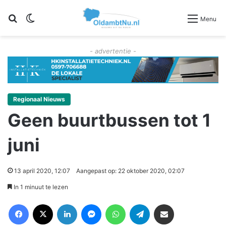
Zoeken
Switch skin
Menu
- advertentie -
Regionaal Nieuws
Geen buurtbussen tot 1
juni
13 april 2020, 12:07
Aangepast op: 22 oktober 2020, 02:07
In 1 minuut te lezen
Facebook
X
LinkedIn
Messenger
WhatsApp
Telegram
Deel via Email