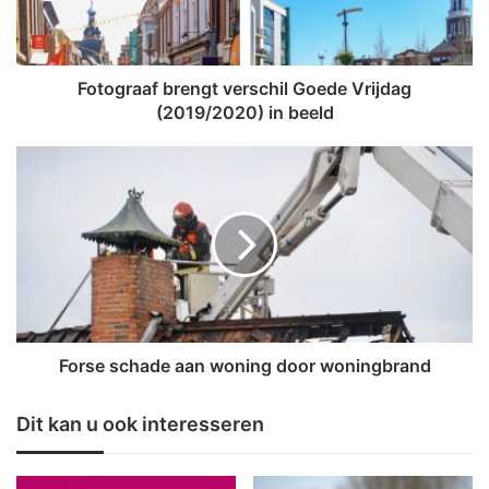
a
a
f
b
Fotograaf brengt verschil Goede Vrijdag
r
(2019/2020) in beeld
e
n
F
g
o
t
r
v
s
e
e
r
s
s
c
c
h
h
a
i
d
Forse schade aan woning door woningbrand
l
e
G
a
Dit kan u ook interesseren
o
a
e
n
d
w