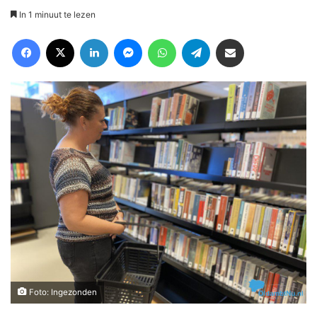
In 1 minuut te lezen
Facebook
X
LinkedIn
Messenger
WhatsApp
Telegram
Deel via Email
Foto: Ingezonden