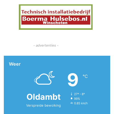
- advertenties -
Weer
9
℃
Oldambt
27º - 8º
99%
0.85 km/h
Verspreide bewolking