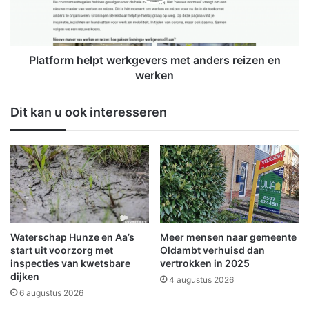
e
o
r
r
e
m
n
h
d
e
Platform helpt werkgevers met anders reizen en
o
l
werken
o
p
r
t
Dit kan u ook interesseren
b
w
u
e
r
r
g
k
e
g
m
e
e
v
e
e
s
r
Waterschap Hunze en Aa’s
Meer mensen naar gemeente
t
s
start uit voorzorg met
Oldambt verhuisd dan
e
m
inspecties van kwetsbare
vertrokken in 2025
r
dijken
e
4 augustus 2026
t
6 augustus 2026
a