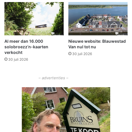
n
d
e
r
s
r
Al meer dan 16.000
Nieuwe website: Blauwestad
e
solobroezz’n-kaarten
Van nul tot nu
i
verkocht
30 juli 2026
z
30 juli 2026
e
n
e
– advertenties –
n
w
e
r
k
e
n