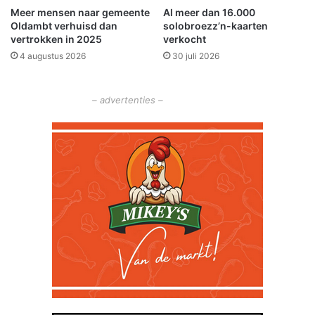
Meer mensen naar gemeente
Al meer dan 16.000
c
Oldambt verhuisd dan
solobroezz’n-kaarten
h
vertrokken in 2025
verkocht
o
4 augustus 2026
30 juli 2026
t
e
n
– advertenties –