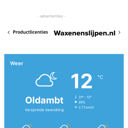
- advertenties -
Weer
12
℃
Oldambt
31º - 12º
99%
2.73 km/h
Verspreide bewolking