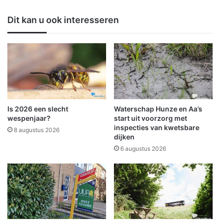
a
r
Dit kan u ook interesseren
k
t
o
p
M
a
r
k
t
Is 2026 een slecht
Waterschap Hunze en Aa’s
p
wespenjaar?
start uit voorzorg met
l
inspecties van kwetsbare
8 augustus 2026
dijken
e
i
6 augustus 2026
n
i
n
W
i
n
s