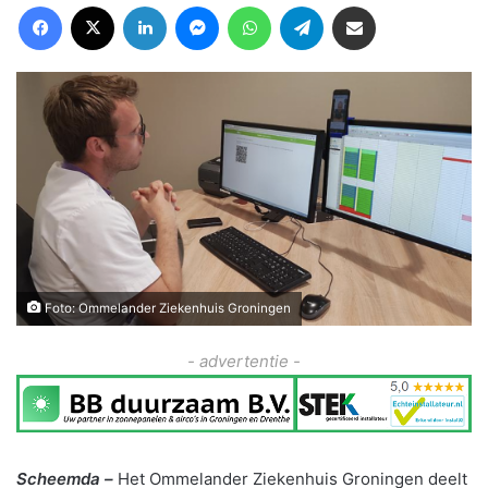
Facebook
X
LinkedIn
Messenger
WhatsApp
Telegram
Deel via Email
Foto: Ommelander Ziekenhuis Groningen
- advertentie -
Scheemda –
Het Ommelander Ziekenhuis Groningen deelt