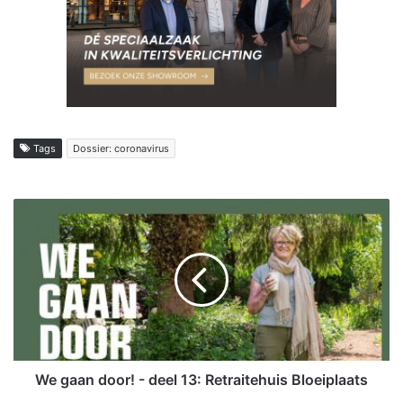
Tags
Dossier: coronavirus
W
e
g
a
a
n
d
o
o
r
We gaan door! - deel 13: Retraitehuis Bloeiplaats
!