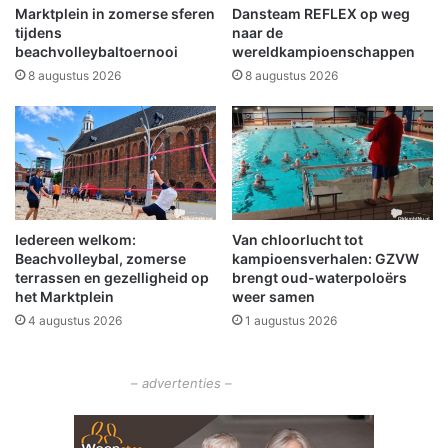
l
j
Marktplein in zomerse sferen
Dansteam REFLEX op weg
o
k
tijdens
naar de
e
u
beachvolleybaltoernooi
wereldkampioenschappen
i
n
8 augustus 2026
8 augustus 2026
p
n
l
e
a
n
a
n
t
i
s
e
t
Iedereen welkom:
Van chloorlucht tot
g
Beachvolleybal, zomerse
kampioensverhalen: GZVW
a
terrassen en gezelligheid op
brengt oud-waterpoloërs
a
het Marktplein
weer samen
n
4 augustus 2026
1 augustus 2026
m
a
a
– advertenties –
r
o
n