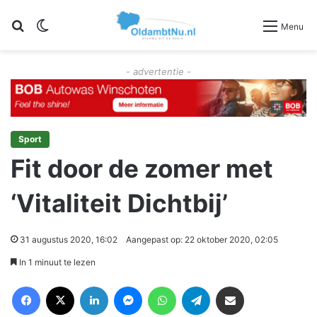
Zoeken
Switch skin
Menu
- advertentie -
Sport
Fit door de zomer met
‘Vitaliteit Dichtbij’
31 augustus 2020, 16:02
Aangepast op: 22 oktober 2020, 02:05
In 1 minuut te lezen
Facebook
X
LinkedIn
Messenger
WhatsApp
Telegram
Deel via Email