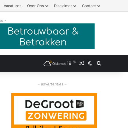
Vacatures
Over Ons
Disclaimer
Contact
ie -
℃
19
Willekeurig artikel
Switch skin
Zoeken
Oldambt
– advertenties –