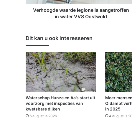
e
w
Verhoogde waarde legionella aangetroffen
a
in water VVS Oostwold
a
r
d
Dit kan u ook interesseren
e
l
e
g
i
o
n
e
l
l
Waterschap Hunze en Aa’s start uit
Meer mensen
a
voorzorg met inspecties van
Oldambt verh
a
kwetsbare dijken
in 2025
a
6 augustus 2026
4 augustus 2
n
g