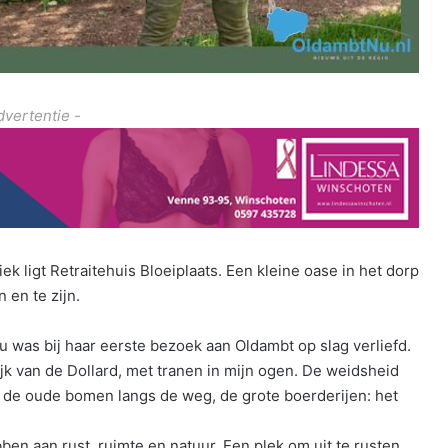
dvertentie -
k ligt Retraitehuis Bloeiplaats. Een kleine oase in het dorp
 en te zijn.
was bij haar eerste bezoek aan Oldambt op slag verliefd.
ijk van de Dollard, met tranen in mijn ogen. De weidsheid
k, de oude bomen langs de weg, de grote boerderijen: het
en aan rust, ruimte en natuur. Een plek om uit te rusten,