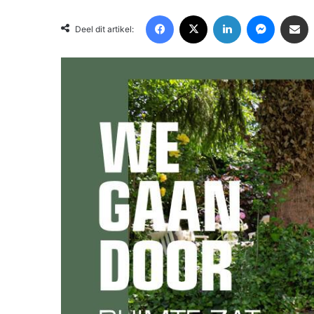
Facebook
X
LinkedIn
Messenger
Deel via Email
Deel dit artikel: