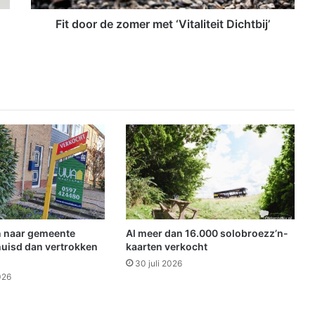
e
z
Fit door de zomer met ‘Vitaliteit Dichtbij’
o
m
e
r
m
e
t
‘
V
i
t
a
l
i
 naar gemeente
Al meer dan 16.000 solobroezz’n-
t
uisd dan vertrokken
kaarten verkocht
e
30 juli 2026
i
026
t
D