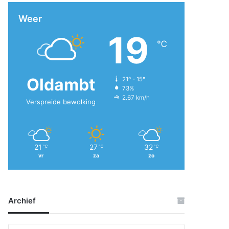
Weer
19
℃
Oldambt
21º - 15º
73%
2.67 km/h
Verspreide bewolking
21
27
32
℃
℃
℃
vr
za
zo
Archief