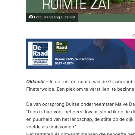
Foto: Marketing Oldambt
- a
Oldambt –
In de rust en ruimte van de Graanrepublie
Finsterwolde. Een plek om te verstillen, te bezinnen
De van oorsprong Duitse onderneemster Malve Dau 
‘Toen ik hier voor het eerst kwam, stond ik op de d
en puurheid van het landschap, de stilte op de dij
voelde als thuiskomen.’
Het retraitehuis ontvangt mensen die behoefte hebb