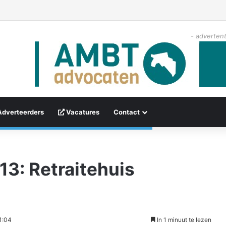
- advertent
Adverteerders
Vacatures
Contact
13: Retraitehuis
1:04
In 1 minuut te lezen