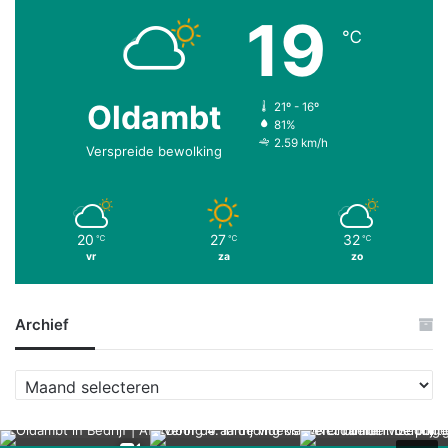
19
℃
Oldambt
21º - 16º
81%
2.59 km/h
Verspreide bewolking
20
27
32
℃
℃
℃
vr
za
zo
Archief
A
r
c
h