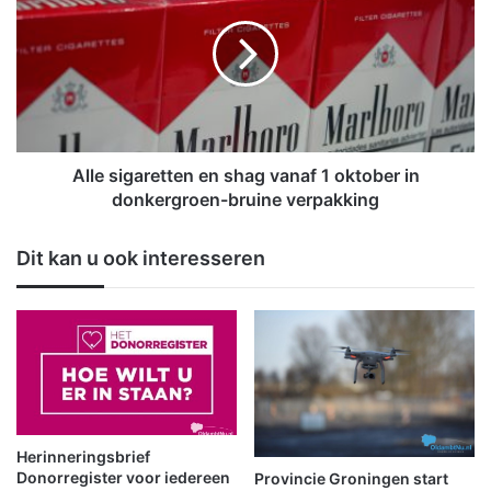
t
l
e
e
n
s
v
i
a
g
l
a
o
r
p
e
Alle sigaretten en shag vanaf 1 oktober in
U
t
donkergroen-bruine verpakking
d
t
e
e
Dit kan u ook interesseren
s
n
w
e
e
n
g
s
h
a
g
v
a
Herinneringsbrief
n
Donorregister voor iedereen
Provincie Groningen start