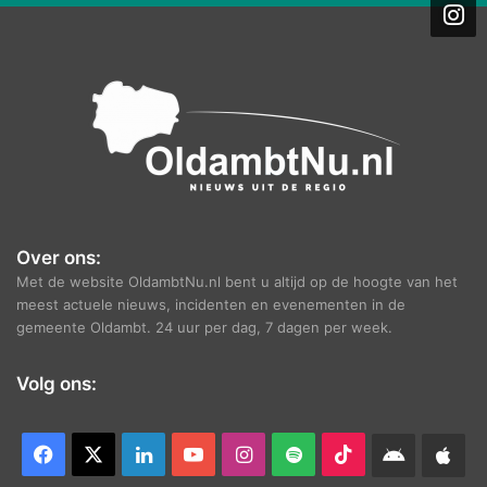
i
e
f
Over ons:
Met de website OldambtNu.nl bent u altijd op de hoogte van het
meest actuele nieuws, incidenten en evenementen in de
gemeente Oldambt. 24 uur per dag, 7 dagen per week.
Volg ons:
Facebook
X
LinkedIn
YouTube
Instagram
Spotify
TikTok
Android
App