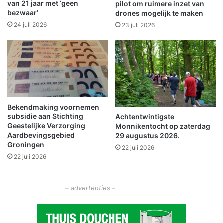
a
van 21 jaar met ‘geen
pilot om ruimere inzet van
bezwaar’
f
drones mogelijk te maken
1
24 juli 2026
23 juli 2026
o
k
t
o
b
e
r
Bekendmaking voornemen
i
subsidie aan Stichting
Achtentwintigste
n
Geestelijke Verzorging
Monnikentocht op zaterdag
d
Aardbevingsgebied
29 augustus 2026.
o
Groningen
22 juli 2026
n
22 juli 2026
k
e
r
– advertenties –
g
r
o
e