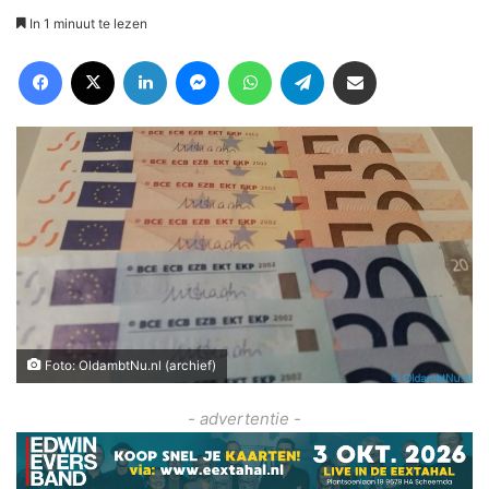
In 1 minuut te lezen
Facebook
X
LinkedIn
Messenger
WhatsApp
Telegram
Deel via Email
Foto: OldambtNu.nl (archief)
- advertentie -