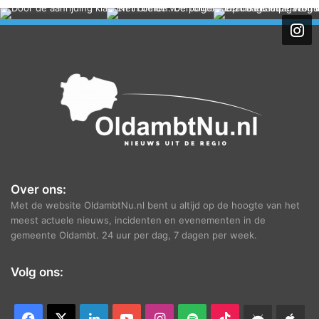
c
h
i
e
f
Over ons:
Met de website OldambtNu.nl bent u altijd op de hoogte van het
meest actuele nieuws, incidenten en evenementen in de
gemeente Oldambt. 24 uur per dag, 7 dagen per week.
Volg ons:
Facebook
X
LinkedIn
YouTube
Instagram
Spotify
TikTok