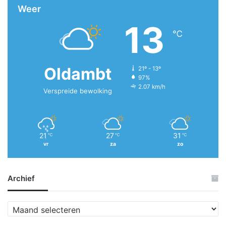
Weer
13
℃
Oldambt
21º - 13º
97%
2.07 km/h
Verspreide bewolking
21
27
31
℃
℃
℃
vr
za
zo
Archief
A
r