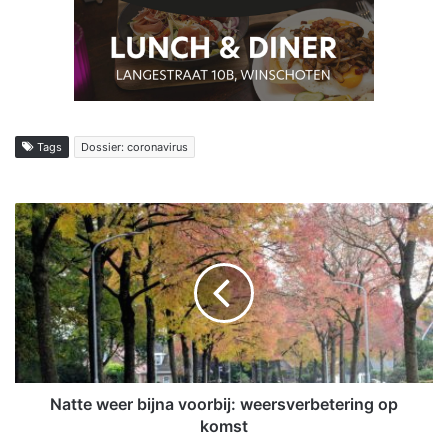
Tags
Dossier: coronavirus
N
a
t
t
e
w
e
e
r
b
Natte weer bijna voorbij: weersverbetering op
i
komst
j