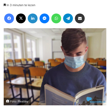
In 3 minuten te lezen
Facebook
X
LinkedIn
Messenger
WhatsApp
Telegram
Deel via Email
Foto: Pixabay