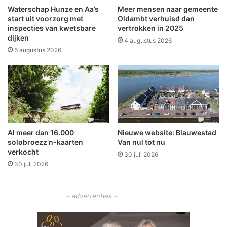
e
a
Waterschap Hunze en Aa’s
Meer mensen naar gemeente
r
l
start uit voorzorg met
Oldambt verhuisd dan
i
u
inspecties van kwetsbare
vertrokken in 2025
n
dijken
i
4 augustus 2026
g
t
6 augustus 2026
o
g
p
e
k
r
o
u
m
k
s
t
t
v
Al meer dan 16.000
Nieuwe website: Blauwestad
o
solobroezz’n-kaarten
Van nul tot nu
o
verkocht
30 juli 2026
r
30 juli 2026
g
r
o
– advertenties –
t
e
b