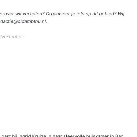
erover wil vertellen? Organiseer je iets op dit gebied? Wij
redactie@oldambtnu.nl.
dvertentie -
ast bij Ingrid Kruize in haar sfeervolle huiskamer in Bad