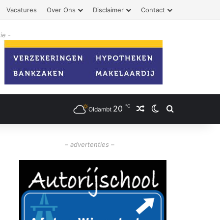
Vacatures
Over Ons
Disclaimer
Contact
ie -
℃
20
Willekeurig artikel
Switch skin
Zoeken
Oldambt
– advertenties –