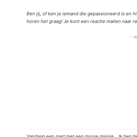
Ben jij, of ken je iemand die gepassioneerd is en hi
horen het graag! Je kunt een reactie mailen naar 
- a
Vandaag een gast met een mooie missie….Ik ben te g