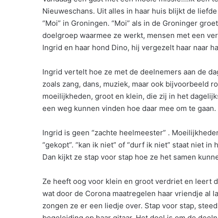
Nieuweschans. Uit alles in haar huis blijkt de liefde
“Moi” in Groningen. “Moi” als in de Groninger groet,
doelgroep waarmee ze werkt, mensen met een verst
Ingrid en haar hond Dino, hij vergezelt haar naar 
Ingrid vertelt hoe ze met de deelnemers aan de d
zoals zang, dans, muziek, maar ook bijvoorbeeld r
moeilijkheden, groot en klein, die zij in het dagel
een weg kunnen vinden hoe daar mee om te gaan. Een
Ingrid is geen “zachte heelmeester” . Moeilijkhed
“gekopt”. “kan ik niet” of “durf ik niet” staat niet
Dan kijkt ze stap voor stap hoe ze het samen kunn
Ze heeft oog voor klein en groot verdriet en leert
wat door de Corona maatregelen haar vriendje al l
zongen ze er een liedje over. Stap voor stap, stee
begeleiding op haar gitaar. Het doel is om de dee