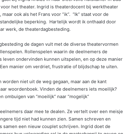
 voor het theater. Ingrid is theaterdocent bij werktheater
 maar ook als het Frans voor “ik”. “Ik” staat voor de
andelijke beperking. Hartelijk wordt ik onthaald door
haar werk, de theaterdagbesteding.
agbesteding de dagen vult met de diverse theatervormen
ollenspelen. Rollenspelen waarin de deelnemers de
ijks leven ondervinden kunnen uitspelen, en op deze manier
 manier om verdriet, frustratie of blijdschap te uiten.
en worden niet uit de weg gegaan, maar aan de kant
 in haar woordenboek. Vinden de deelnemers iets moeilijk?
en ombuigen van “moeilijk” naar “mogelijk”
 deelnemers daar mee te dealen. Ze vertelt over een meisje
angere tijd niet had kunnen zien. Samen schreven en
ds samen een nieuw couplet schrijven. Ingrid doet de
lnemers hun volwaardige rol in de maatschappij te geven en