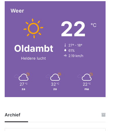
Weer
22
℃
Oldambt
27º - 18º
61%
2.19 km/h
Heldere lucht
27
32
22
℃
℃
℃
za
zo
ma
Archief