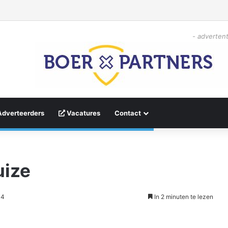
- advertent
Adverteerders
Vacatures
Contact
uize
04
In 2 minuten te lezen