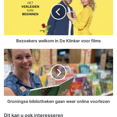
z
o
e
k
e
r
s
w
Bezoekers welkom in De Klinker voor films
e
l
G
k
r
o
o
m
n
i
i
n
n
D
g
e
s
K
e
l
b
Groningse bibliotheken gaan weer online voorlezen
i
i
n
b
Dit kan u ook interesseren