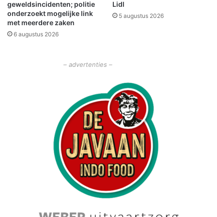
geweldsincidenten; politie
Lidl
e
onderzoekt mogelijke link
5 augustus 2026
v
met meerdere zaken
o
6 augustus 2026
o
r
l
– advertenties –
e
z
e
n