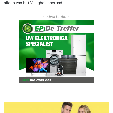
afloop van het Veiligheidsberaad.
- advertentie -
B
e