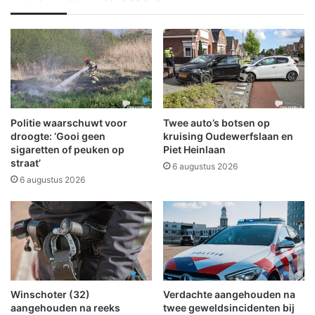
k
l
e
i
r
o
v
t
o
h
o
e
r
k
f
e
i
n
Politie waarschuwt voor
Twee auto’s botsen op
l
g
droogte: ‘Gooi geen
kruising Oudewerfslaan en
m
a
sigaretten of peuken op
Piet Heinlaan
straat’
s
a
6 augustus 2026
n
6 augustus 2026
w
e
e
r
o
n
l
Winschoter (32)
Verdachte aangehouden na
i
aangehouden na reeks
twee geweldsincidenten bij
n