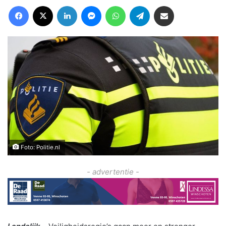
Facebook
X
LinkedIn
Messenger
WhatsApp
Telegram
Deel via Email
Foto: Politie.nl
- advertentie -