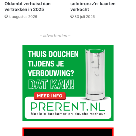
Oldambt verhuisd dan
solobroezz’n-kaarten
s
n
vertrokken in 2025
verkocht
c
t
4 augustus 2026
30 juli 2026
h
h
o
u
t
i
– advertenties –
e
s
r
"
b
a
s
i
s
s
c
h
o
l
e
n