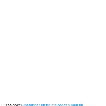
Lees ook:
Omstander en politie redden man uit