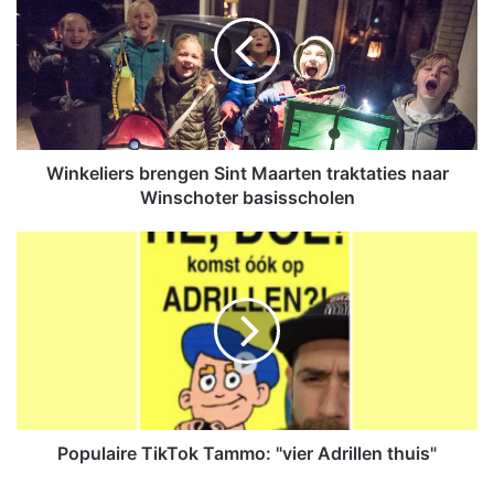
n
k
e
l
i
e
r
s
Winkeliers brengen Sint Maarten traktaties naar
b
Winschoter basisscholen
r
e
P
n
o
g
p
e
u
n
l
S
a
i
i
n
r
t
e
M
T
Populaire TikTok Tammo: "vier Adrillen thuis"
a
i