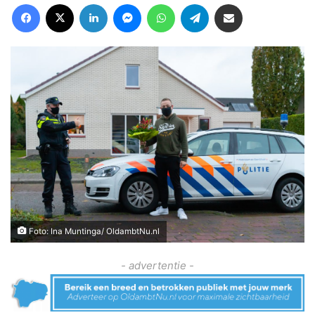
Facebook
X
LinkedIn
Messenger
WhatsApp
Telegram
Deel via Email
Foto: Ina Muntinga/ OldambtNu.nl
- advertentie -