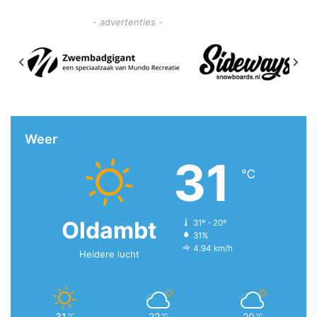
- advertenties -
Weer
31
℃
Oldambt
31º - 20º
31%
4.94 km/h
Heldere lucht
31
22
20
℃
℃
℃