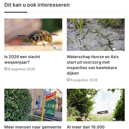
a
k
Dit kan u ook interesseren
r
T
t
o
e
k
n
T
t
a
r
m
a
m
k
o
t
:
Is 2026 een slecht
Waterschap Hunze en Aa’s
a
"
wespenjaar?
start uit voorzorg met
t
v
inspecties van kwetsbare
8 augustus 2026
i
dijken
i
e
e
6 augustus 2026
s
r
n
A
a
d
a
r
r
i
W
l
i
l
Meer mensen naar gemeente
Al meer dan 16.000
n
e