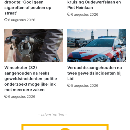
o
r
droogte: ‘Gooi geen
kruising Oudewerfslaan en
g
g
sigaretten of peuken op
Piet Heinlaan
straat’
e
6 augustus 2026
s
6 augustus 2026
c
h
i
e
d
e
n
Winschoter (32)
Verdachte aangehouden na
i
aangehouden na reeks
twee geweldsincidenten bij
s
geweldsincidenten; politie
Lidl
c
onderzoekt mogelijke link
5 augustus 2026
a
met meerdere zaken
d
6 augustus 2026
e
a
u
– advertenties –