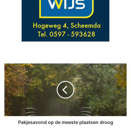
P
a
k
j
e
s
a
v
o
n
Pakjesavond op de meeste plaatsen droog
d