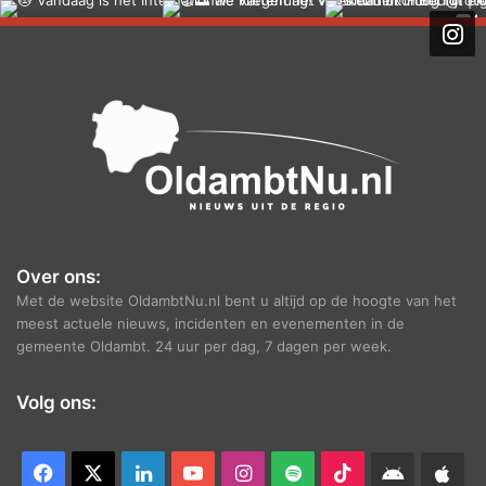
h
i
e
f
Over ons:
Met de website OldambtNu.nl bent u altijd op de hoogte van het
meest actuele nieuws, incidenten en evenementen in de
gemeente Oldambt. 24 uur per dag, 7 dagen per week.
Volg ons:
Facebook
X
LinkedIn
YouTube
Instagram
Spotify
TikTok
Android
App