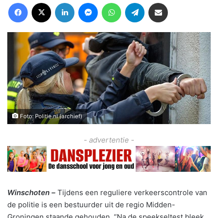
Facebook
X
LinkedIn
Messenger
WhatsApp
Telegram
Deel via Email
Foto: Politie.nl (archief)
- advertentie -
Winschoten –
Tijdens een reguliere verkeerscontrole van
de politie is een bestuurder uit de regio Midden-
Groningen staande gehouden. “Na de speekseltest bleek