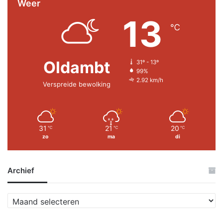
Weer
13
℃
Oldambt
31º - 13º
99%
2.92 km/h
Verspreide bewolking
31
21
20
℃
℃
℃
zo
ma
di
Archief
A
r
c