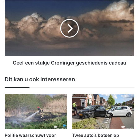
o
G
p
e
d
e
e
f
m
e
e
e
e
n
s
s
t
t
e
u
Geef een stukje Groninger geschiedenis cadeau
p
k
l
j
Dit kan u ook interesseren
a
e
a
G
t
r
s
o
e
n
n
i
d
n
r
g
o
e
Politie waarschuwt voor
Twee auto’s botsen op