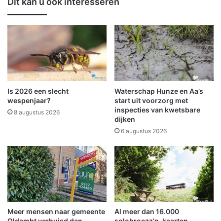
Dit kan u ook interesseren
b
l
o
l
w
e
E
d
v
i
e
g
n
u
t
i
s
t
Is 2026 een slecht
Waterschap Hunze en Aa’s
b
o
wespenjaar?
start uit voorzorg met
r
p
inspecties van kwetsbare
8 augustus 2026
e
dijken
d
n
e
6 augustus 2026
g
N
e
3
n
3
s
n
o
e
Meer mensen naar gemeente
Al meer dan 16.000
p
Oldambt verhuisd dan
solobroezz’n-kaarten