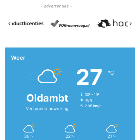
- advertenties -
Weer
27
℃
Oldambt
30º - 19º
48%
2.95 km/h
Verspreide bewolking
30
22
21
℃
℃
℃