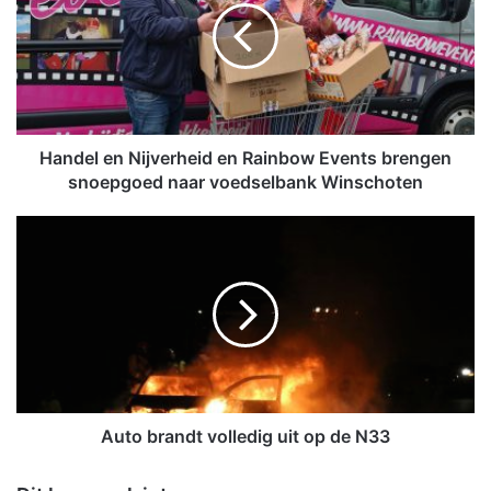
d
e
l
e
n
N
i
Handel en Nijverheid en Rainbow Events brengen
j
snoepgoed naar voedselbank Winschoten
v
e
A
r
u
h
t
e
o
i
b
d
r
e
a
n
n
R
d
a
t
Auto brandt volledig uit op de N33
i
v
n
o