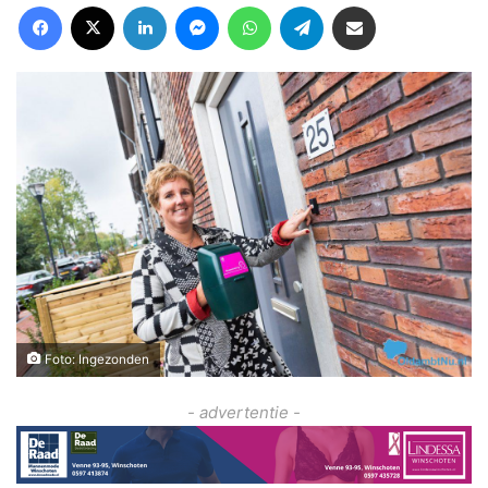
Facebook
X
LinkedIn
Messenger
WhatsApp
Telegram
Deel via Email
Foto: Ingezonden
- advertentie -