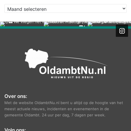
A
r
c
h
i
e
f
Over ons:
Met de website OldambtNu.nl bent u altijd op de hoogte van het
meest actuele nieuws, incidenten en evenementen in de
gemeente Oldambt. 24 uur per dag, 7 dagen per week.
Volg ons: