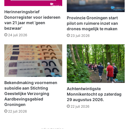
i
B
s
S
Herinneringsbrief
t
M
Donorregister voor iedereen
Provincie Groningen start
e
a
van 21 jaar met ‘geen
pilot om ruimere inzet van
k
bezwaar’
r
drones mogelijk te maken
e
a
24 juli 2026
23 juli 2026
r
n
s
a
t
t
h
h
u
a
i
s
(
Bekendmaking voornemen
subsidie aan Stichting
v
Achtentwintigste
Geestelijke Verzorging
Monnikentocht op zaterdag
i
Aardbevingsgebied
29 augustus 2026.
d
Groningen
e
22 juli 2026
22 juli 2026
o
)