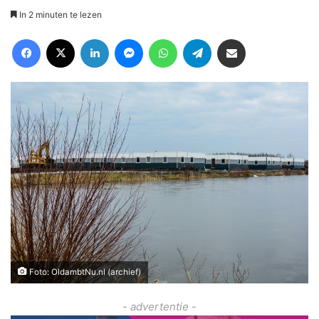
In 2 minuten te lezen
Facebook
X
LinkedIn
Messenger
WhatsApp
Telegram
Deel via Email
Foto: OldambtNu.nl (archief)
- advertentie -