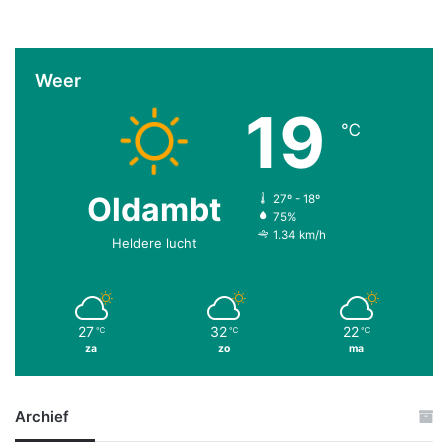
Weer
19
℃
Oldambt
27º - 18º
75%
1.34 km/h
Heldere lucht
27
32
22
℃
℃
℃
za
zo
ma
Archief