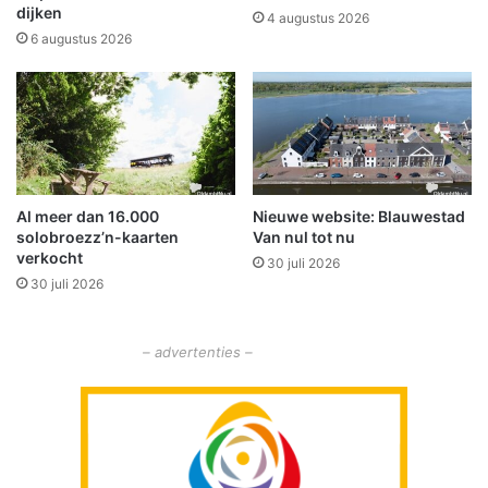
g
dijken
u
4 augustus 2026
s
m
6 augustus 2026
e
b
b
o
i
S
b
c
l
h
i
e
o
e
Al meer dan 16.000
Nieuwe website: Blauwestad
t
m
solobroezz’n-kaarten
Van nul tot nu
h
d
verkocht
e
30 juli 2026
a
30 juli 2026
k
u
e
i
n
t
– advertenties –
g
e
r
e
i
k