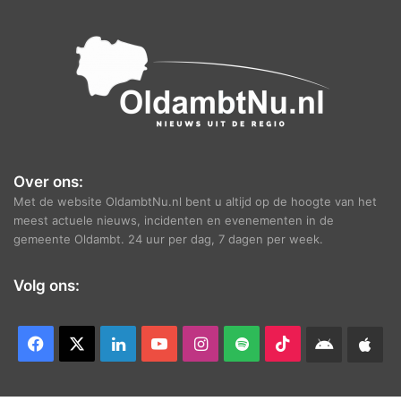
e
f
Over ons:
Met de website OldambtNu.nl bent u altijd op de hoogte van het
meest actuele nieuws, incidenten en evenementen in de
gemeente Oldambt. 24 uur per dag, 7 dagen per week.
Volg ons:
Facebook
X
LinkedIn
YouTube
Instagram
Spotify
TikTok
Android
App
app
Ap