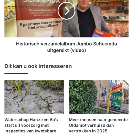
w
t
j
o
a
r
a
i
r
s
s
c
q
h
Historisch verzamelalbum Jumbo Scheemda
u
v
uitgereikt (video)
i
e
z
r
Dit kan u ook interesseren
v
z
a
a
n
m
d
e
e
l
G
a
r
l
o
b
n
u
Waterschap Hunze en Aa’s
Meer mensen naar gemeente
i
m
start uit voorzorg met
Oldambt verhuisd dan
n
J
inspecties van kwetsbare
vertrokken in 2025