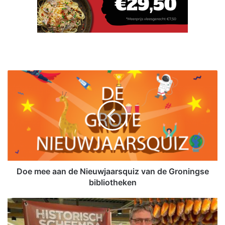
D
o
e
m
e
e
a
a
n
d
Doe mee aan de Nieuwjaarsquiz van de Groningse
e
bibliotheken
N
i
H
e
i
u
s