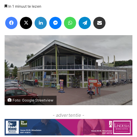
In 1 minuut te lezen
Facebook
X
LinkedIn
Messenger
WhatsApp
Telegram
Deel via Email
Foto: Google Streetview
- advertentie -