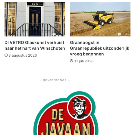
n
m
e
l
d
e
DI VETRO Glaskunst verhuist
Graanoogst in
n
naar het hart van Winschoten
Graanrepubliek uitzonderlijk
z
vroeg begonnen
i
3 augustus 2026
31 juli 2026
c
h
a
– advertenties –
a
n
a
l
s
v
r
i
j