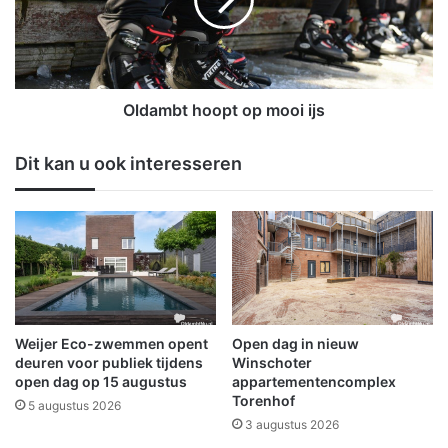
i
m
j
b
t
t
n
h
a
o
v
o
Oldambt hoopt op mooi ijs
e
p
r
t
Dit kan u ook interesseren
n
o
i
p
e
m
l
o
e
o
n
i
i
i
j
j
s
s
Weijer Eco-zwemmen opent
Open dag in nieuw
b
deuren voor publiek tijdens
Winschoter
a
open dag op 15 augustus
appartementencomplex
a
Torenhof
5 augustus 2026
n
3 augustus 2026
e