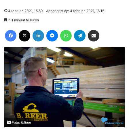
4 februari 2021, 15:59
Aangepast op: 4 februari 2021, 16:15
In 1 minuut te lezen
Facebook
X
LinkedIn
Messenger
WhatsApp
Telegram
Deel via Email
Foto: B.Reer