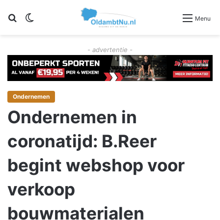
Zoeken
Switch skin
Menu
- advertentie -
Ondernemen
Ondernemen in
coronatijd: B.Reer
begint webshop voor
verkoop
bouwmaterialen