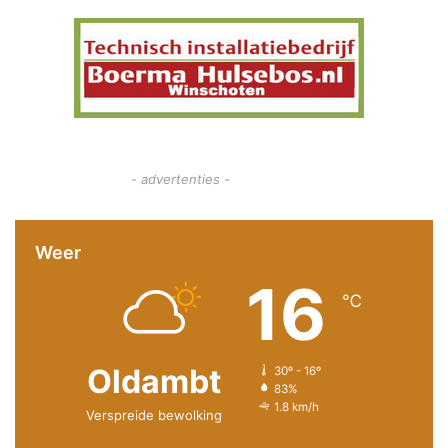
- advertenties -
Weer
16
℃
Oldambt
30º - 16º
83%
1.8 km/h
Verspreide bewolking