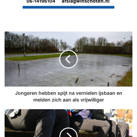
J
o
n
g
e
r
e
n
h
e
Jongeren hebben spijt na vernielen ijsbaan en
b
melden zich aan als vrijwilliger
b
e
O
n
l
s
d
p
a