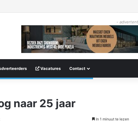
- advertent
Adverteerders
Vacatures
Contact
g naar 25 jaar
2
In 1 minuut te lezen