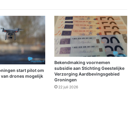
o
n
d
e
n
b
i
j
f
r
Bekendmaking voornemen
o
subsidie aan Stichting Geestelijke
ningen start pilot om
n
Verzorging Aardbevingsgebied
t van drones mogelijk
Groningen
t
a
22 juli 2026
l
e
b
o
t
s
i