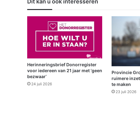
Dit kan u ook interesseren
s
s
e
y
o
f
t
h
e
S
Herinneringsbrief Donorregister
e
voor iedereen van 21 jaar met ‘geen
Provincie Gro
a
bezwaar’
ruimere inze
s
te maken
24 juli 2026
b
23 juli 2026
e
r
e
i
k
t
E