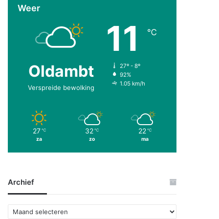
Weer
11
℃
Oldambt
27º - 8º
92%
1.05 km/h
Verspreide bewolking
27
32
22
℃
℃
℃
za
zo
ma
Archief
A