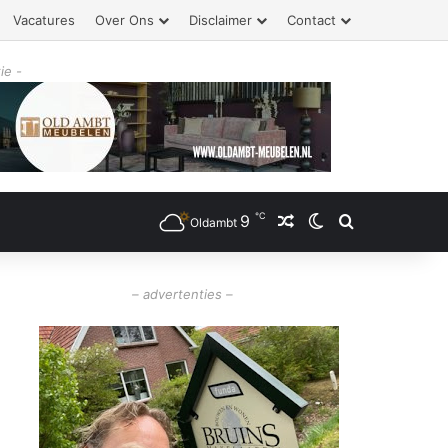
Vacatures
Over Ons
Disclaimer
Contact
ie -
℃
9
Willekeurig artikel
Switch skin
Zoeken
Oldambt
– advertenties –