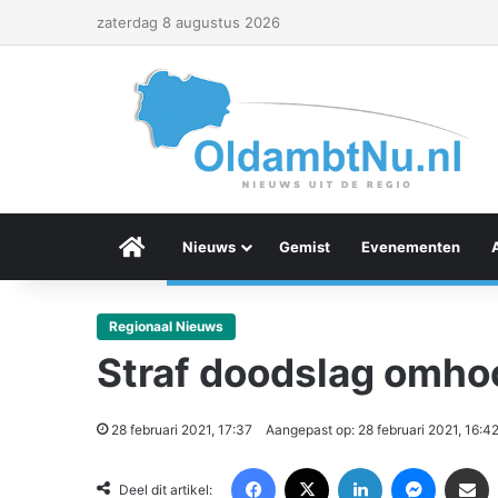
zaterdag 8 augustus 2026
Menu Item
Nieuws
Gemist
Evenementen
Regionaal Nieuws
Straf doodslag omhoo
28 februari 2021, 17:37
Aangepast op: 28 februari 2021, 16:4
Facebook
X
LinkedIn
Messenger
Deel via Email
Deel dit artikel: