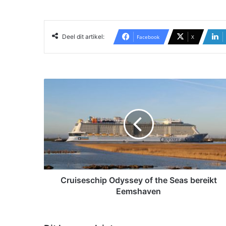
Deel dit artikel:
Facebook
X
C
r
u
i
s
e
s
c
h
i
Cruiseschip Odyssey of the Seas bereikt
p
Eemshaven
O
d
y