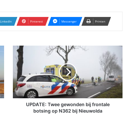
LinkedIn
Pinterest
Messenger
Printen
U
P
D
A
T
E
:
T
w
e
UPDATE: Twee gewonden bij frontale
e
botsing op N362 bij Nieuwolda
g
e
w