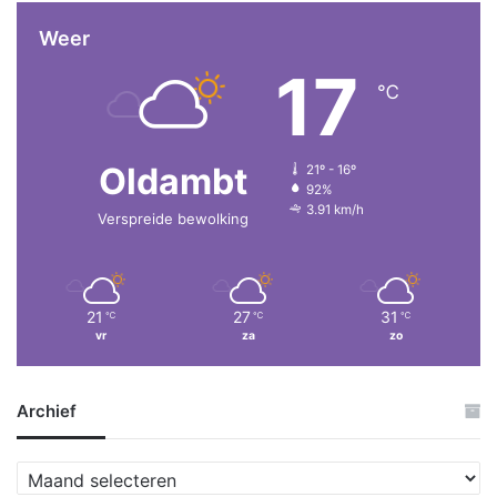
Weer
17
℃
Oldambt
21º - 16º
92%
3.91 km/h
Verspreide bewolking
21
27
31
℃
℃
℃
vr
za
zo
Archief
A
r