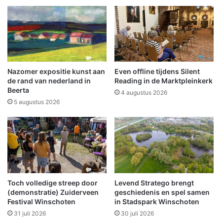
e
e
t
e
o
d
p
e
!
K
U
a
m
m
Nazomer expositie kunst aan
Even offline tijdens Silent
a
e
de rand van nederland in
Reading in de Marktpleinkerk
g
r
Beerta
4 augustus 2026
h
v
5 augustus 2026
i
e
e
r
r
k
w
i
e
e
l
z
o
i
p
Toch volledige streep door
Levend Stratego brengt
n
(demonstratie) Zuiderveen
geschiedenis en spel samen
d
g
Festival Winschoten
in Stadspark Winschoten
e
v
g
31 juli 2026
30 juli 2026
e