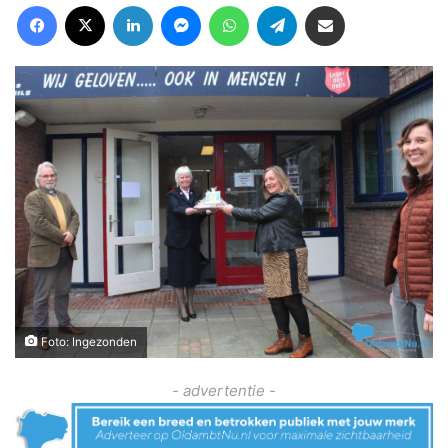
Facebook
X
LinkedIn
Messenger
WhatsApp
Telegram
Deel via Email
Foto: Ingezonden
- advertentie -