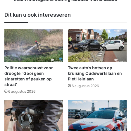
n
e
i
k
Dit kan u ook interesseren
n
k
d
e
e
k
E
e
e
t
x
t
t
i
a
n
h
g
Politie waarschuwt voor
Twee auto’s botsen op
a
r
droogte: ‘Gooi geen
kruising Oudewerfslaan en
l
e
sigaretten of peuken op
Piet Heinlaan
S
straat’
a
6 augustus 2026
c
c
6 augustus 2026
h
t
e
i
e
e
m
s
d
m
a
e