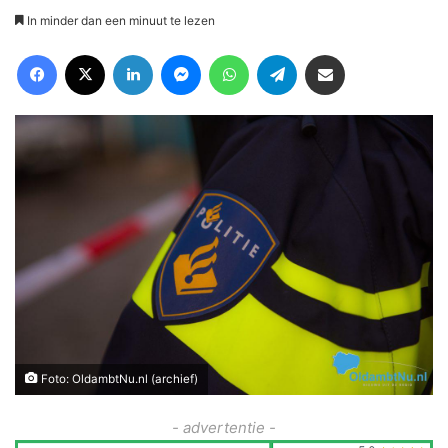
In minder dan een minuut te lezen
Facebook
X
LinkedIn
Messenger
WhatsApp
Telegram
Deel via Email
Foto: OldambtNu.nl (archief)
- advertentie -