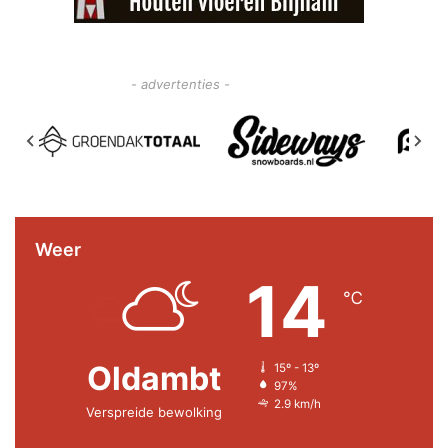
- advertenties -
Weer
14
℃
Oldambt
15º - 13º
97%
2.9 km/h
Verspreide bewolking