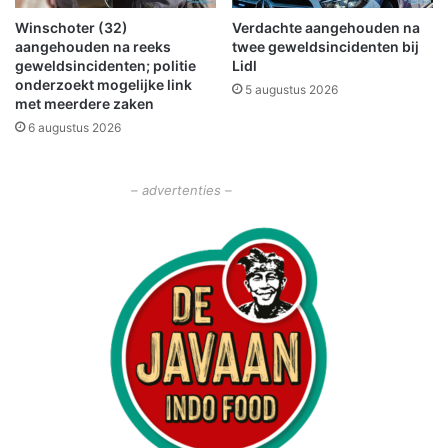
t
Winschoter (32)
Verdachte aangehouden na
B
aangehouden na reeks
twee geweldsincidenten bij
i
geweldsincidenten; politie
Lidl
e
onderzoekt mogelijke link
5 augustus 2026
b
met meerdere zaken
L
6 augustus 2026
a
b
– advertenties –