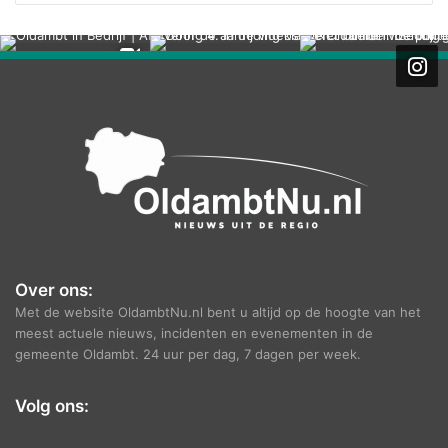
r
c
h
i
e
f
Over ons:
Met de website OldambtNu.nl bent u altijd op de hoogte van het
meest actuele nieuws, incidenten en evenementen in de
gemeente Oldambt. 24 uur per dag, 7 dagen per week.
Volg ons: