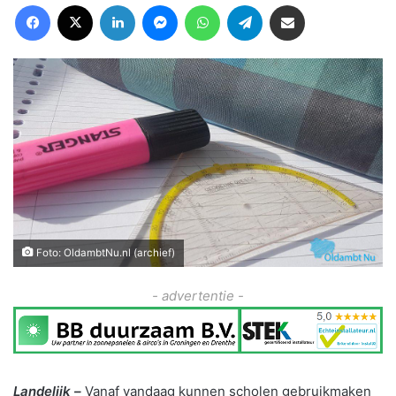
Facebook
X
LinkedIn
Messenger
WhatsApp
Telegram
Deel via Email
Foto: OldambtNu.nl (archief)
- advertentie -
Landelijk –
Vanaf vandaag kunnen scholen gebruikmaken