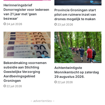
e
g
Herinneringsbrief
t
e
Donorregister voor iedereen
Provincie Groningen start
d
m
van 21 jaar met ‘geen
pilot om ruimere inzet van
bezwaar’
o
i
drones mogelijk te maken
o
d
24 juli 2026
23 juli 2026
r
d
e
l
d
1
7
e
Bekendmaking voornemen
u
subsidie aan Stichting
Achtentwintigste
r
Geestelijke Verzorging
Monnikentocht op zaterdag
o
Aardbevingsgebied
29 augustus 2026.
p
Groningen
22 juli 2026
e
22 juli 2026
r
j
a
– advertenties –
a