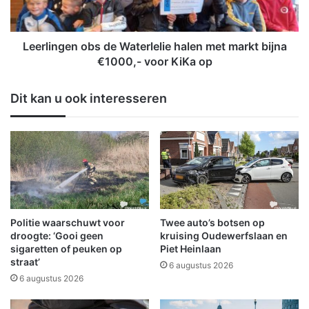
n
Z
g
i
e
e
n
Leerlingen obs de Waterlelie halen met markt bijna
k
o
€1000,- voor KiKa op
e
b
n
s
Dit kan u ook interesseren
h
d
u
e
i
W
s
a
m
t
o
e
g
r
e
l
n
e
Politie waarschuwt voor
Twee auto’s botsen op
p
l
droogte: ‘Gooi geen
kruising Oudewerfslaan en
e
i
sigaretten of peuken op
Piet Heinlaan
r
straat’
e
6 augustus 2026
d
h
6 augustus 2026
a
a
g
l