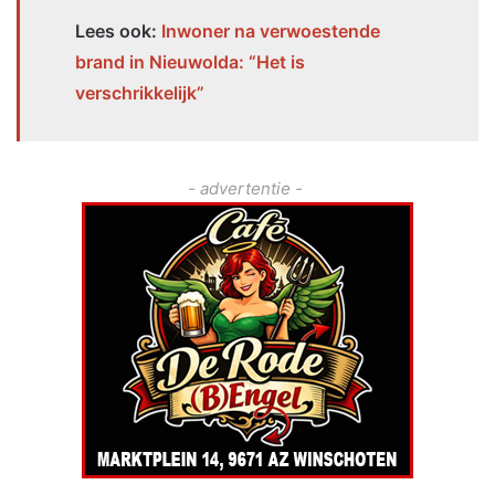
Lees ook:
Inwoner na verwoestende
brand in Nieuwolda: “Het is
verschrikkelijk”
- advertentie -