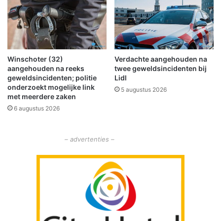
v
e
i
n
e
m
r
e
b
t
Winschoter (32)
Verdachte aangehouden na
e
m
aangehouden na reeks
twee geweldsincidenten bij
z
a
geweldsincidenten; politie
Lidl
o
r
onderzoekt mogelijke link
5 augustus 2026
e
k
met meerdere zaken
k
t
6 augustus 2026
e
b
r
i
s
j
– advertenties –
o
n
n
a
t
€
v
1
a
0
n
0
g
0
e
,