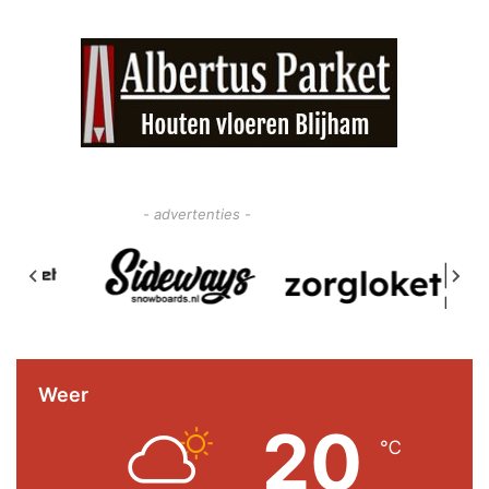
- advertenties -
Weer
20
℃