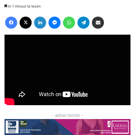
In 1 minuut te lezen
Facebook
X
LinkedIn
Messenger
WhatsApp
Telegram
Deel via Email
- advertentie -