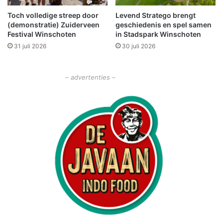
n
a
h
Toch volledige streep door
Levend Stratego brengt
l
(demonstratie) Zuiderveen
geschiedenis en spel samen
u
t
Festival Winschoten
in Stadspark Winschoten
i
o
s
31 juli 2026
30 juli 2026
e
G
r
r
n
o
– advertenties –
o
n
o
i
i
n
i
g
n
e
S
n
c
h
e
e
m
d
a