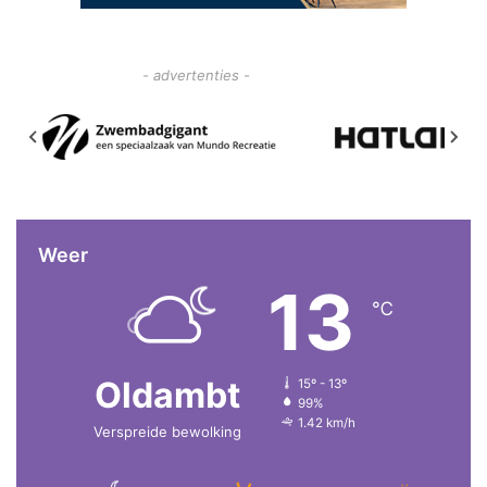
- advertenties -
Weer
13
℃
Oldambt
15º - 13º
99%
1.42 km/h
Verspreide bewolking