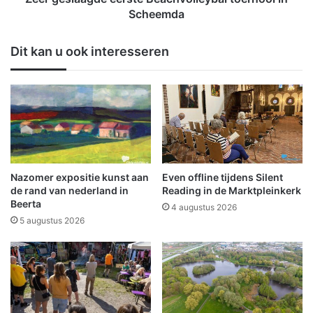
r
g
Scheemda
i
d
n
e
Dit kan u ook interesseren
h
e
e
e
t
r
O
s
m
t
m
e
e
B
l
e
a
a
Nazomer expositie kunst aan
Even offline tijdens Silent
n
c
de rand van nederland in
Reading in de Marktpleinkerk
d
h
Beerta
4 augustus 2026
e
v
5 augustus 2026
r
o
Z
l
i
l
e
e
k
y
e
b