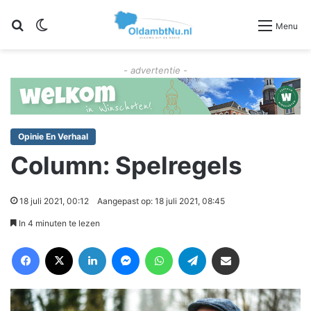
Zoeken
Switch skin
Menu
- advertentie -
Opinie En Verhaal
Column: Spelregels
18 juli 2021, 00:12
Aangepast op: 18 juli 2021, 08:45
In 4 minuten te lezen
Facebook
X
LinkedIn
Messenger
WhatsApp
Telegram
Deel via Email