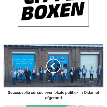
S
u
c
c
e
s
v
o
l
l
Succesvolle cursus over lokale politiek in Oldambt
e
afgerond
c