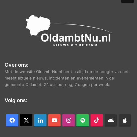
e
f
Over ons:
Met de website OldambtNu.nl bent u altijd op de hoogte van het
meest actuele nieuws, incidenten en evenementen in de
gemeente Oldambt. 24 uur per dag, 7 dagen per week.
Volg ons:
Facebook
X
LinkedIn
YouTube
Instagram
Spotify
TikTok
Android
App
app
Ap