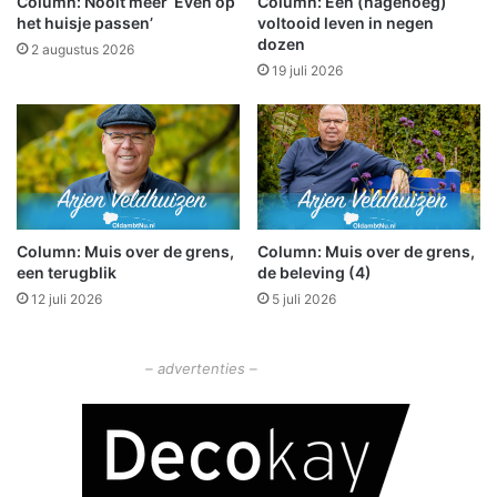
Column: Nooit meer ‘Even op
Column: Een (nagenoeg)
k
g
het huisje passen’
voltooid leven in negen
i
a
dozen
2 augustus 2026
n
a
19 juli 2026
O
n
l
o
d
p
a
r
m
e
b
i
t
s
a
Column: Muis over de grens,
Column: Muis over de grens,
m
een terugblik
de beleving (4)
f
e
g
t
12 juli 2026
5 juli 2026
e
d
r
e
o
B
– advertenties –
n
i
d
b
l
i
o