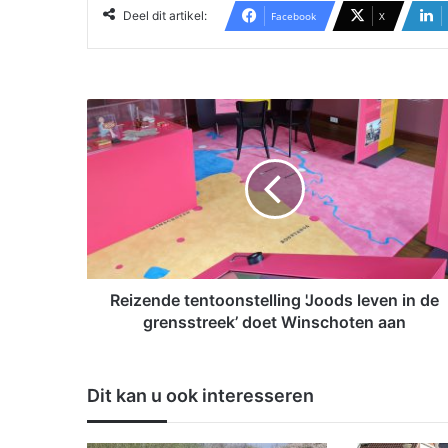
Deel dit artikel:
Facebook
X
R
e
i
z
e
n
d
e
t
e
Reizende tentoonstelling 'Joods leven in de
n
grensstreek’ doet Winschoten aan
t
o
o
Dit kan u ook interesseren
n
s
t