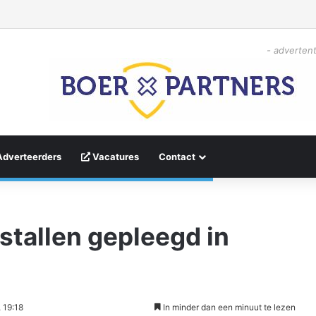
- advertent
Adverteerders
Vacatures
Contact
stallen gepleegd in
 19:18
In minder dan een minuut te lezen