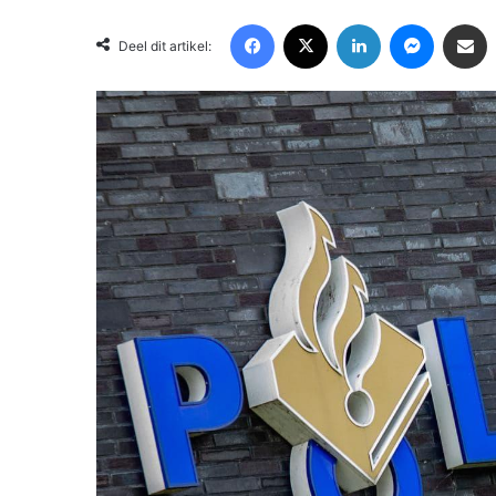
Facebook
X
LinkedIn
Messenger
Deel via Email
Deel dit artikel: