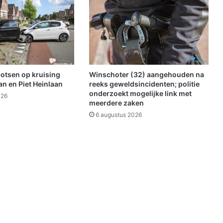
e
n
t
e
m
a
k
botsen op kruising
Winschoter (32) aangehouden na
e
n en Piet Heinlaan
reeks geweldsincidenten; politie
n
onderzoekt mogelijke link met
026
meerdere zaken
w
e
6 augustus 2026
r
k
v
a
n
'
B
e
d
r