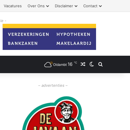
Vacatures
Over Ons
Disclaimer
Contact
ie -
℃
16
Willekeurig artikel
Switch skin
Zoeken
Oldambt
– advertenties –