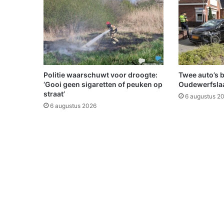
e
l
l
i
n
g
'
Politie waarschuwt voor droogte:
Twee auto’s 
J
‘Gooi geen sigaretten of peuken op
Oudewerfslaa
o
straat’
6 augustus 2
o
6 augustus 2026
d
s
l
e
v
e
n
i
n
d
e