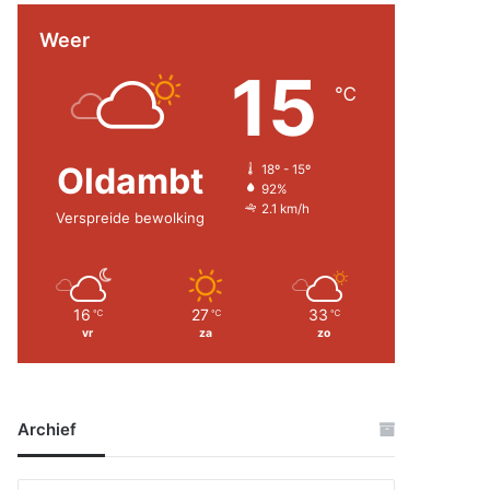
Weer
15
℃
Oldambt
18º - 15º
92%
2.1 km/h
Verspreide bewolking
16
27
33
℃
℃
℃
vr
za
zo
Archief