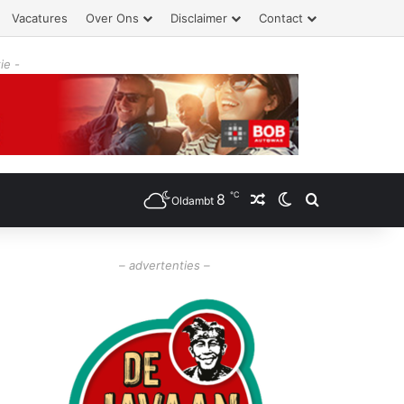
Vacatures
Over Ons
Disclaimer
Contact
ie -
℃
8
Willekeurig artikel
Switch skin
Zoeken
Oldambt
– advertenties –