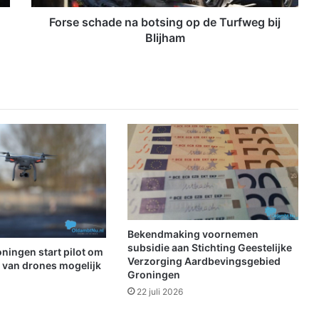
a
d
Forse schade na botsing op de Turfweg bij
e
Blijham
n
a
b
o
t
s
i
n
g
o
p
d
e
Bekendmaking voornemen
T
subsidie aan Stichting Geestelijke
ningen start pilot om
u
Verzorging Aardbevingsgebied
t van drones mogelijk
Groningen
r
f
22 juli 2026
w