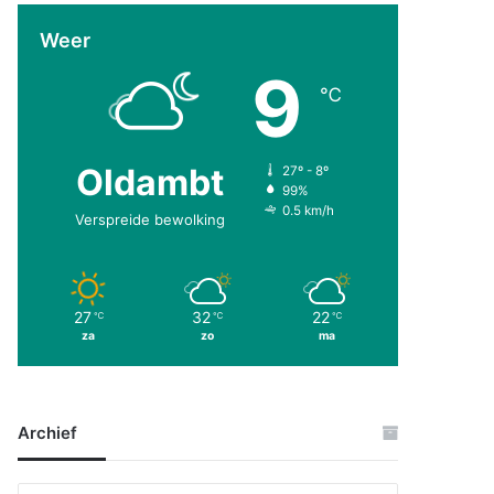
Weer
9
℃
Oldambt
27º - 8º
99%
0.5 km/h
Verspreide bewolking
27
32
22
℃
℃
℃
za
zo
ma
Archief