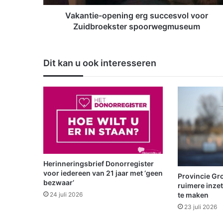
-
o
Vakantie-opening erg succesvol voor
p
Zuidbroekster spoorwegmuseum
e
n
i
Dit kan u ook interesseren
n
g
e
r
g
s
u
c
c
e
Herinneringsbrief Donorregister
s
voor iedereen van 21 jaar met ‘geen
Provincie Gro
v
bezwaar’
ruimere inze
o
te maken
24 juli 2026
l
23 juli 2026
v