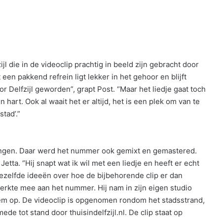
ijl die in de videoclip prachtig in beeld zijn gebracht door
en pakkend refrein ligt lekker in het gehoor en blijft
or Delfzijl geworden”, grapt Post. “Maar het liedje gaat toch
jn hart. Ook al waait het er altijd, het is een plek om van te
tad’.”
ingen. Daar werd het nummer ook gemixt en gemastered.
etta. “Hij snapt wat ik wil met een liedje en heeft er echt
dezelfde ideeën over hoe de bijbehorende clip er dan
erkte mee aan het nummer. Hij nam in zijn eigen studio
em op. De videoclip is opgenomen rondom het stadsstrand,
e tot stand door thuisindelfzijl.nl. De clip staat op