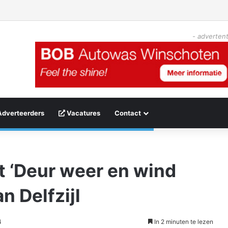
- advertent
Adverteerders
Vacatures
Contact
t ‘Deur weer en wind
n Delfzijl
4
In 2 minuten te lezen