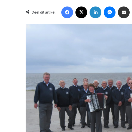
Facebook
X
LinkedIn
Messenger
Deel via Email
Deel dit artikel: