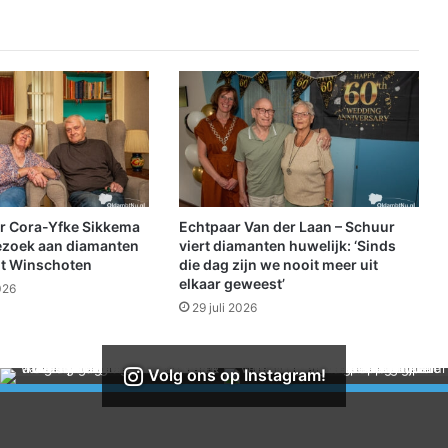
n
s
t
e
n
h
o
u
d
e
n
r Cora-Yfke Sikkema
Echtpaar Van der Laan – Schuur
c
ezoek aan diamanten
viert diamanten huwelijk: ‘Sinds
o
it Winschoten
die dag zijn we nooit meer uit
elkaar geweest’
n
026
t
29 juli 2026
r
o
l
Volg ons op Instagram!
e
b
i