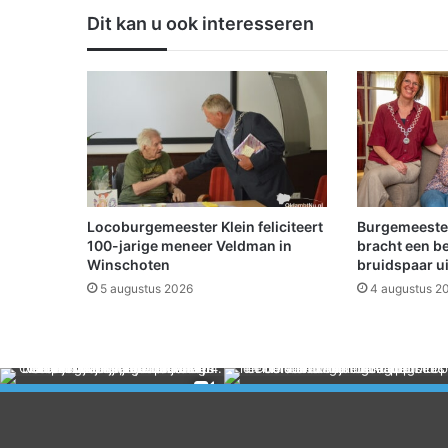
e
Dit kan u ook interesseren
n
s
k
l
e
u
r
e
n
o
Locoburgemeester Klein feliciteert
Burgemeeste
o
100-jarige meneer Veldman in
bracht een b
k
Winschoten
bruidspaar u
d
5 augustus 2026
4 augustus 2
i
t
j
a
a
r
w