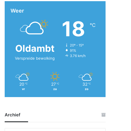
Weer
18
℃
Oldambt
20º - 15º
91%
3.76 km/h
Verspreide bewolking
20
27
32
℃
℃
℃
vr
za
zo
Archief