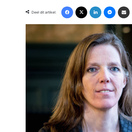
Facebook
X
LinkedIn
Messenger
Deel via Email
Deel dit artikel: