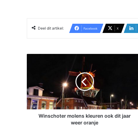
Deel dit artikel:
Facebook
X
W
i
n
s
c
h
o
t
e
r
Winschoter molens kleuren ook dit jaar
m
weer oranje
o
l