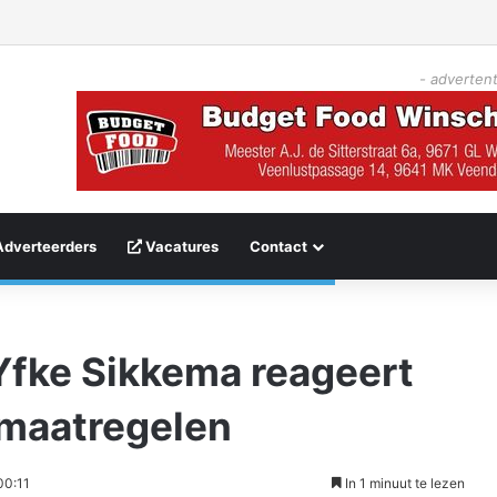
- advertent
Adverteerders
Vacatures
Contact
fke Sikkema reageert
maatregelen
00:11
In 1 minuut te lezen