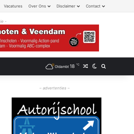
Vacatures
Over Ons
Disclaimer
Contact
ie -
℃
18
Willekeurig artikel
Switch skin
Zoeken
Oldambt
– advertenties –