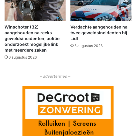
a
o
r
d
e
Winschoter (32)
Verdachte aangehouden na
n
aangehouden na reeks
twee geweldsincidenten bij
k
geweldsincidenten; politie
Lidl
a
onderzoekt mogelijke link
5 augustus 2026
n
met meerdere zaken
s
6 augustus 2026
o
p
g
– advertenties –
l
a
d
h
e
i
d
d
o
o