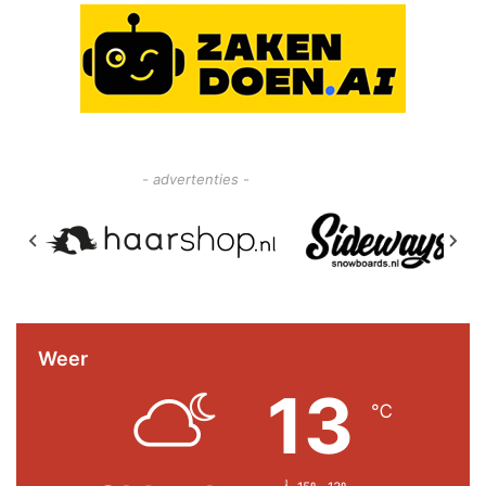
- advertenties -
Weer
13
℃