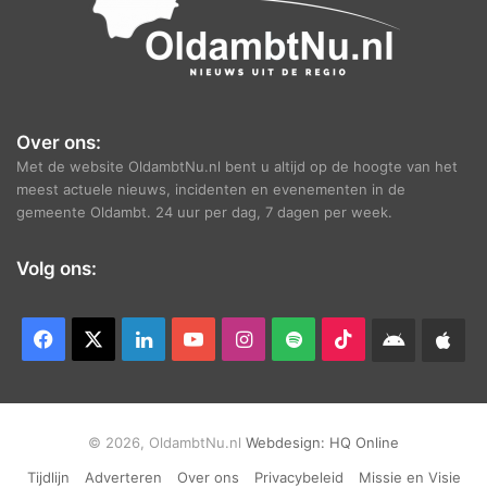
Over ons:
Met de website OldambtNu.nl bent u altijd op de hoogte van het
meest actuele nieuws, incidenten en evenementen in de
gemeente Oldambt. 24 uur per dag, 7 dagen per week.
Volg ons:
Facebook
X
LinkedIn
YouTube
Instagram
Spotify
TikTok
Android
App
app
Ap
© 2026, OldambtNu.nl
Webdesign:
HQ Online
Tijdlijn
Adverteren
Over ons
Privacybeleid
Missie en Visie