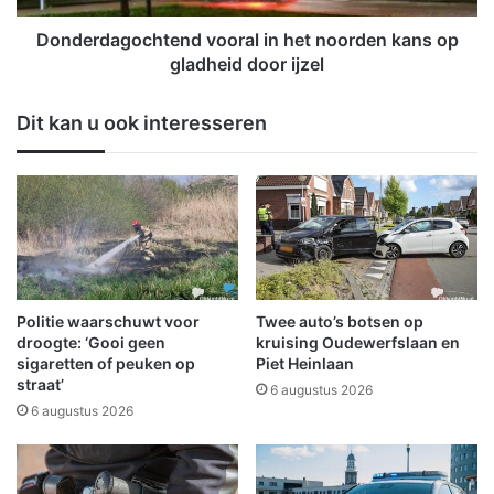
t
g
p
o
Donderdagochtend vooral in het noorden kans op
a
c
gladheid door ijzel
k
h
k
t
Dit kan u ook interesseren
e
e
t
n
j
d
e
v
a
o
a
o
n
r
i
a
n
l
Politie waarschuwt voor
Twee auto’s botsen op
S
i
droogte: ‘Gooi geen
kruising Oudewerfslaan en
c
n
sigaretten of peuken op
Piet Heinlaan
h
straat’
h
6 augustus 2026
e
e
6 augustus 2026
e
t
m
n
d
o