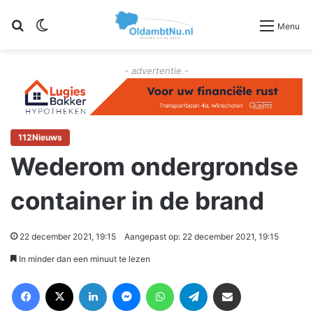
Zoeken
Switch skin
Menu
- advertentie -
112Nieuws
Wederom ondergrondse
container in de brand
22 december 2021, 19:15
Aangepast op: 22 december 2021, 19:15
In minder dan een minuut te lezen
Facebook
X
LinkedIn
Messenger
WhatsApp
Telegram
Deel via Email