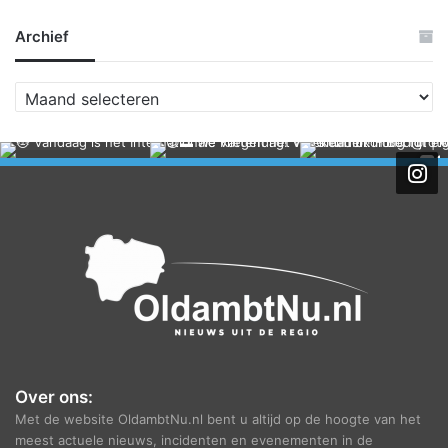
Archief
A
r
c
h
i
e
f
Over ons:
Met de website OldambtNu.nl bent u altijd op de hoogte van het
meest actuele nieuws, incidenten en evenementen in de