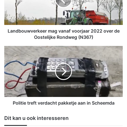
b
o
u
w
v
e
Landbouwverkeer mag vanaf voorjaar 2022 over de
r
Oostelijke Rondweg (N367)
k
e
P
e
o
r
l
m
i
a
t
g
i
v
e
a
t
n
r
a
e
Politie treft verdacht pakketje aan in Scheemda
f
f
v
t
Dit kan u ook interesseren
o
v
o
e