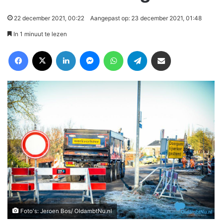
22 december 2021, 00:22
Aangepast op: 23 december 2021, 01:48
In 1 minuut te lezen
Facebook
X
LinkedIn
Messenger
WhatsApp
Telegram
Deel via Email
Foto's: Jeroen Bos/ OldambtNu.nl