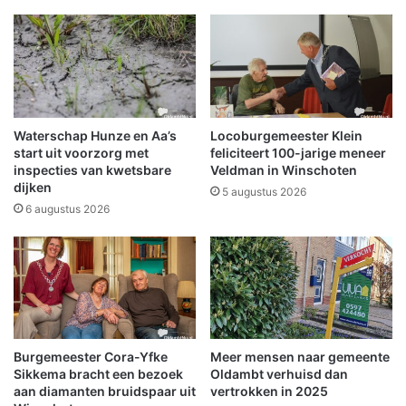
r
r
j
d
a
a
a
c
r
h
2
t
0
p
Waterschap Hunze en Aa’s
Locoburgemeester Klein
2
a
start uit voorzorg met
feliciteert 100-jarige meneer
2
k
inspecties van kwetsbare
Veldman in Winschoten
o
dijken
k
5 augustus 2026
v
e
6 augustus 2026
e
t
r
j
d
e
e
a
O
a
o
n
s
i
Burgemeester Cora-Yfke
Meer mensen naar gemeente
t
n
Sikkema bracht een bezoek
Oldambt verhuisd dan
e
S
aan diamanten bruidspaar uit
vertrokken in 2025
l
c