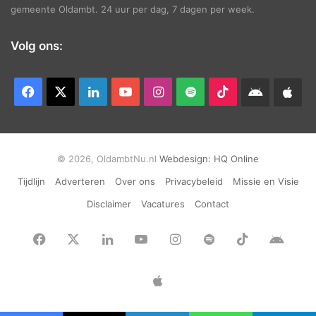
gemeente Oldambt. 24 uur per dag, 7 dagen per week.
Volg ons:
Facebook
X
LinkedIn
YouTube
Instagram
Spotify
TikTok
Android
App
app
Ap
© 2026, OldambtNu.nl
Webdesign:
HQ Online
Tijdlijn
Adverteren
Over ons
Privacybeleid
Missie en Visie
Disclaimer
Vacatures
Contact
Facebook
X
LinkedIn
YouTube
Instagram
Spotify
TikTok
Andr
app
Apple
App