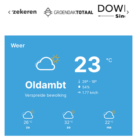
Weer
23
℃
Oldambt
26º - 18º
54%
1.77 km/h
Verspreide bewolking
26
32
22
℃
℃
℃
za
zo
ma