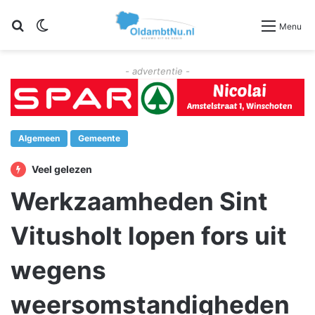
Zoeken
Switch skin
Menu
- advertentie -
Algemeen
Gemeente
Veel gelezen
Werkzaamheden Sint
Vitusholt lopen fors uit
wegens
weersomstandigheden