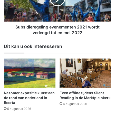
u
d
w
i
e
e
p
r
r
e
Subsidieregeling evenementen 2021 wordt
o
g
verlengd tot en met 2022
j
e
e
l
Dit kan u ook interesseren
c
i
t
n
e
g
n
e
v
v
a
e
n
n
é
e
n
m
Nazomer expositie kunst aan
Even offline tijdens Silent
v
e
de rand van nederland in
Reading in de Marktpleinkerk
o
n
Beerta
4 augustus 2026
o
t
5 augustus 2026
r
e