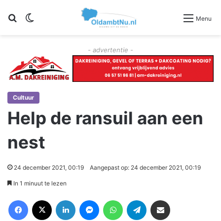
Zoeken
Switch skin
Menu
- advertentie -
Cultuur
Help de ransuil aan een
nest
24 december 2021, 00:19
Aangepast op: 24 december 2021, 00:19
In 1 minuut te lezen
Facebook
X
LinkedIn
Messenger
WhatsApp
Telegram
Deel via Email