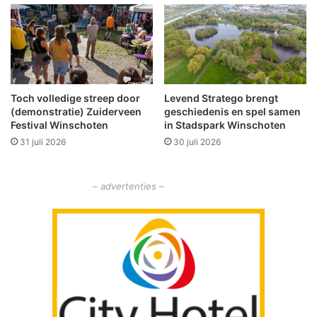
G
n
r
2
o
0
n
2
i
1
n
w
g
Toch volledige streep door
Levend Stratego brengt
o
(demonstratie) Zuiderveen
geschiedenis en spel samen
e
r
Festival Winschoten
in Stadspark Winschoten
r
d
s
31 juli 2026
30 juli 2026
t
v
e
– advertenties –
r
l
e
n
g
d
t
o
t