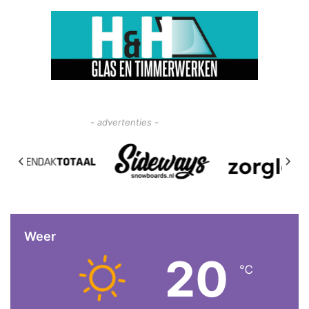
- advertenties -
Weer
20
℃