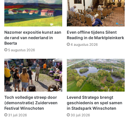
e
i
e
e
a
u
a
w
n
e
t
Nazomer expositie kunst aan
Even offline tijdens Silent
j
v
de rand van nederland in
Reading in de Marktpleinkerk
a
-
Beerta
4 augustus 2026
a
p
5 augustus 2026
r
r
o
g
r
a
m
m
Toch volledige streep door
Levend Stratego brengt
a
(demonstratie) Zuiderveen
geschiedenis en spel samen
:
Festival Winschoten
in Stadspark Winschoten
'
31 juli 2026
30 juli 2026
H
e
l