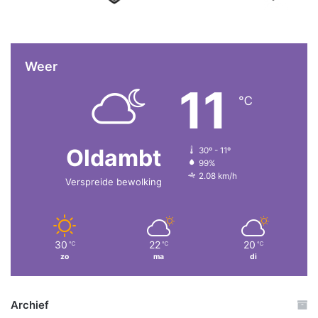
Weer
11
℃
Oldambt
30º - 11º
99%
2.08 km/h
Verspreide bewolking
30
22
20
℃
℃
℃
zo
ma
di
Archief