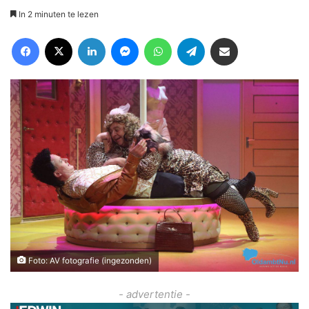
In 2 minuten te lezen
Facebook
X
LinkedIn
Messenger
WhatsApp
Telegram
Deel via Email
Foto: AV fotografie (ingezonden)
- advertentie -