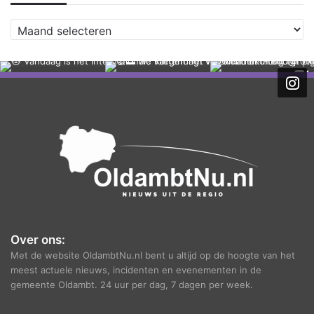
A
r
c
h
i
e
f
Over ons:
Met de website OldambtNu.nl bent u altijd op de hoogte van het
meest actuele nieuws, incidenten en evenementen in de
gemeente Oldambt. 24 uur per dag, 7 dagen per week.