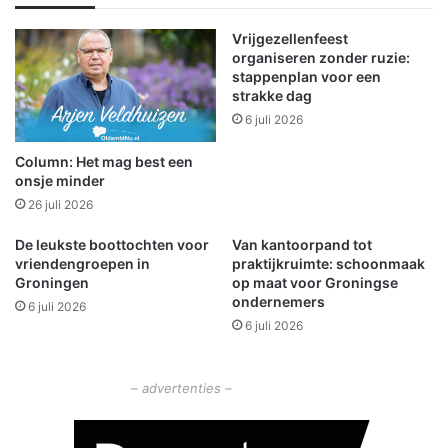
u
e
m
t
Vrijgezellenfeest
W
k
organiseren zonder ruzie:
i
a
stappenplan voor een
n
n
strakke dag
s
s
6 juli 2026
c
o
h
p
Column: Het mag best een
o
l
onsje minder
t
o
26 juli 2026
e
k
n
a
De leukste boottochten voor
Van kantoorpand tot
:
l
vriendengroepen in
praktijkruimte: schoonmaak
S
Groningen
op maat voor Groningse
e
ondernemers
t
g
6 juli 2026
e
l
6 juli 2026
m
a
v
d
ó
h
– advertenties –
ó
e
r
i