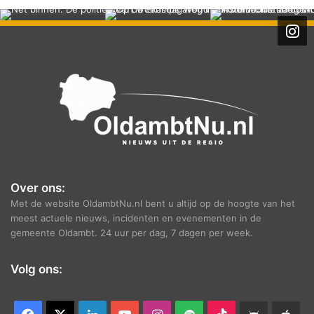
c
h
i
e
f
Over ons:
Met de website OldambtNu.nl bent u altijd op de hoogte van het
meest actuele nieuws, incidenten en evenementen in de
gemeente Oldambt. 24 uur per dag, 7 dagen per week.
Volg ons: