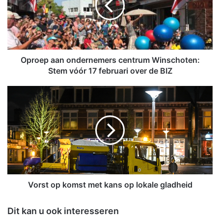
e
p
a
a
n
o
Oproep aan ondernemers centrum Winschoten:
n
Stem vóór 17 februari over de BIZ
d
e
V
r
o
n
r
e
s
m
t
e
o
r
p
s
k
c
o
e
m
Vorst op komst met kans op lokale gladheid
n
s
t
t
Dit kan u ook interesseren
r
m