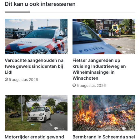
Dit kan u ook interesseren
w
o
e
r
e
m
r
E
i
u
n
n
O
i
l
c
d
e
Verdachte aangehouden na
Fietser aangereden op
a
w
twee geweldsincidenten bij
kruising Industrieweg en
m
o
Lidl
Wilhelminasingel in
Winschoten
b
r
5 augustus 2026
t
d
5 augustus 2026
e
n
Motorrijder ernstig gewond
Bermbrand in Scheemda snel