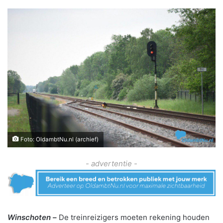
Foto: OldambtNu.nl (archief)
- advertentie -
Winschoten
–
De treinreizigers moeten rekening houden