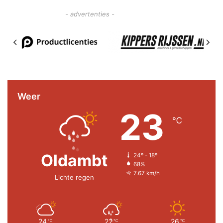
- advertenties -
Weer
23
℃
Oldambt
24º - 18º
68%
7.67 km/h
Lichte regen
24
22
26
℃
℃
℃