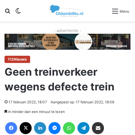
Zoeken
Switch skin
Menu
- advertentie -
112Nieuws
Geen treinverkeer
wegens defecte trein
17 februari 2022, 18:07
Aangepast op: 17 februari 2022, 18:08
In minder dan een minuut te lezen
Facebook
X
LinkedIn
Messenger
WhatsApp
Telegram
Deel via Email