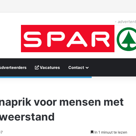
- advertent
Adverteerders
Vacatures
Contact
onaprik voor mensen met
 weerstand
07
In 1 minuut te lezen