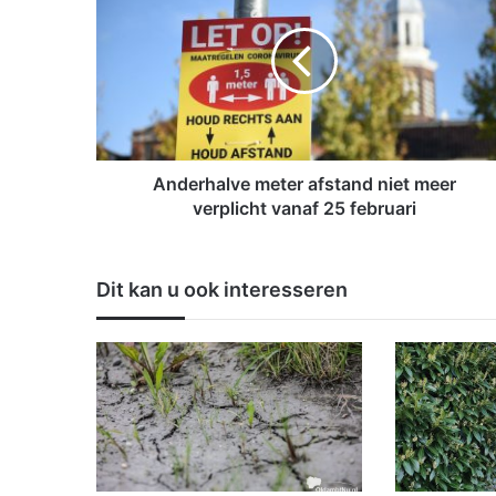
d
e
r
h
a
l
v
e
Anderhalve meter afstand niet meer
m
verplicht vanaf 25 februari
e
t
e
Dit kan u ook interesseren
r
a
f
s
t
a
n
d
n