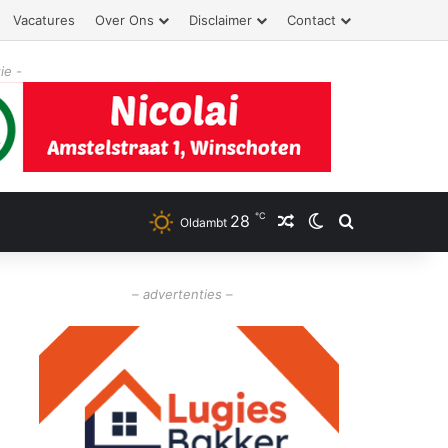
Vacatures
Over Ons
Disclaimer
Contact
ie -
℃
28
Willekeurig artikel
Switch skin
Zoeken
Oldambt
– advertenties –