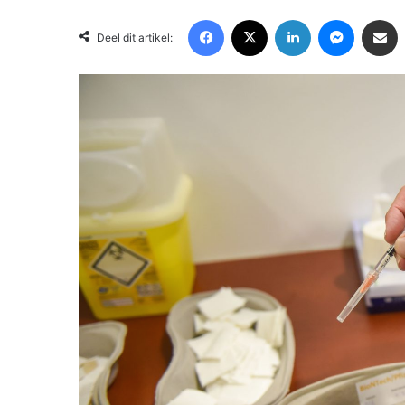
Facebook
X
LinkedIn
Messenger
Deel via Email
Deel dit artikel: