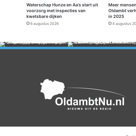
i
Waterschap Hunze en Aa’s start uit
Meer mensen
e
voorzorg met inspecties van
Oldambt verh
t
kwetsbare dijken
in 2025
m
6 augustus 2026
4 augustus 2
e
e
r
v
e
r
p
l
i
c
h
t
v
a
n
a
f