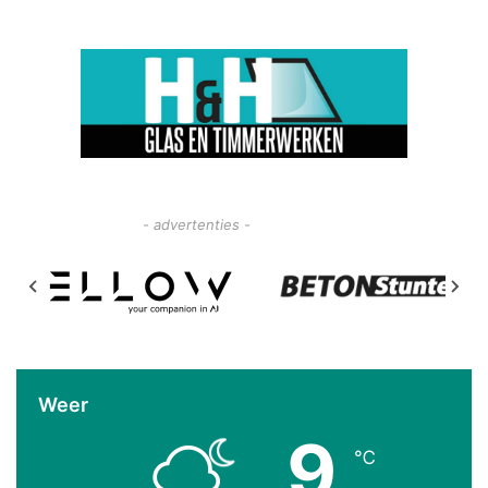
- advertenties -
Weer
9
℃