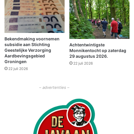
o
m
t
e
e
n
r
s
w
e
o
n
n
Bekendmaking voornemen
m
subsidie aan Stichting
i
Achtentwintigste
e
Geestelijke Verzorging
Monnikentocht op zaterdag
n
t
Aardbevingsgebied
29 augustus 2026.
g
e
Groningen
e
22 juli 2026
r
22 juli 2026
n
n
:
s
'
t
– advertenties –
D
i
i
g
t
v
i
e
s
r
u
m
n
i
i
n