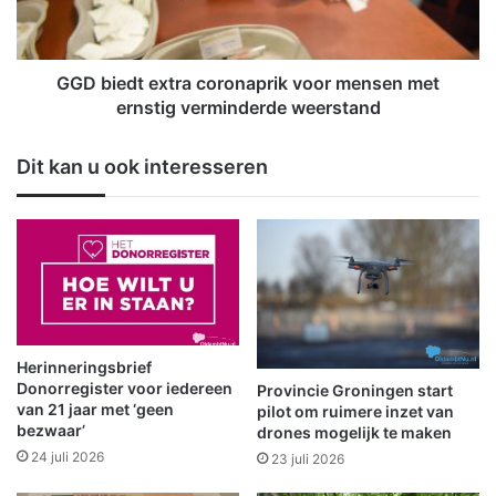
e
d
n
t
z
e
i
x
GGD biedt extra coronaprik voor mensen met
c
t
ernstig verminderde weerstand
h
r
s
a
Dit kan u ook interesseren
t
c
e
o
r
r
k
o
v
n
o
a
o
p
r
r
W
i
Herinneringsbrief
i
k
Donorregister voor iedereen
Provincie Groningen start
n
v
van 21 jaar met ‘geen
pilot om ruimere inzet van
s
bezwaar’
o
drones mogelijk te maken
c
o
24 juli 2026
23 juli 2026
h
r