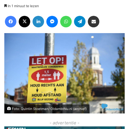
In 1 minuut te lezen
Facebook
X
LinkedIn
Messenger
WhatsApp
Telegram
Deel via Email
Foto: Quintin Stoetman/ OldambtNu.nl (archief)
- advertentie -