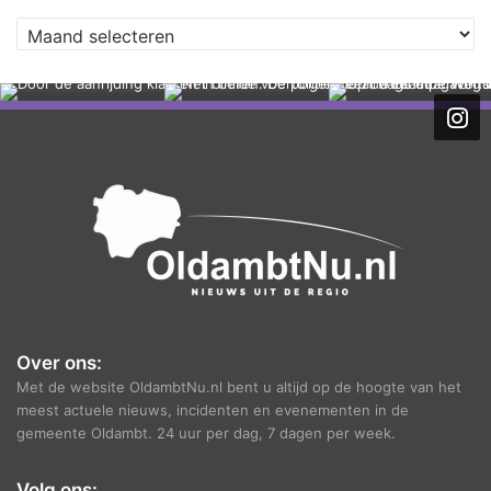
A
r
c
h
i
e
f
Over ons:
Met de website OldambtNu.nl bent u altijd op de hoogte van het
meest actuele nieuws, incidenten en evenementen in de
gemeente Oldambt. 24 uur per dag, 7 dagen per week.
Volg ons: