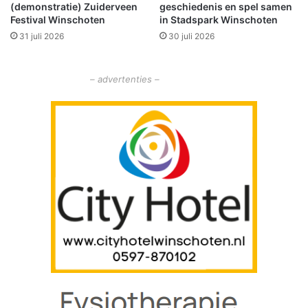
(demonstratie) Zuiderveen
geschiedenis en spel samen
V
Festival Winschoten
in Stadspark Winschoten
i
t
31 juli 2026
30 juli 2026
u
s
– advertenties –
s
c
h
o
o
l