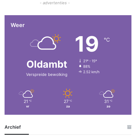
- advertenties -
Weer
19
℃
Oldambt
21º - 15º
88%
2.52 km/h
Verspreide bewolking
21
27
31
℃
℃
℃
vr
za
zo
Archief