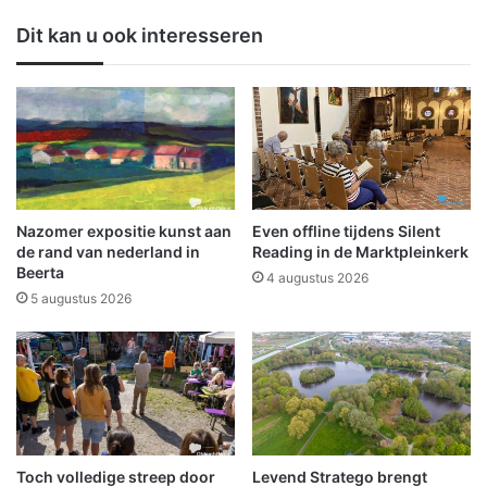
l
s
Dit kan u ook interesseren
i
v
j
o
k
o
g
r
e
O
o
e
p
k
e
r
n
a
Nazomer expositie kunst aan
Even offline tijdens Silent
d
ï
de rand van nederland in
Reading in de Marktpleinkerk
o
n
Beerta
4 augustus 2026
p
e
5 augustus 2026
R
.
K
.
S
i
n
t
Toch volledige streep door
Levend Stratego brengt