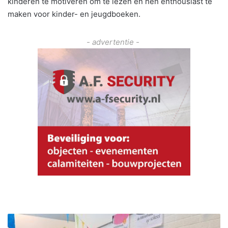
kinderen te motiveren om te lezen en hen enthousiast te
maken voor kinder- en jeugdboeken.
- advertentie -
S