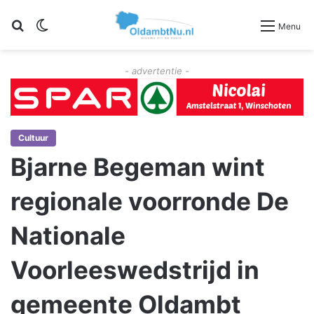
Zoeken
Switch skin
Menu
- advertentie -
Cultuur
Bjarne Begeman wint
regionale voorronde De
Nationale
Voorleeswedstrijd in
gemeente Oldambt