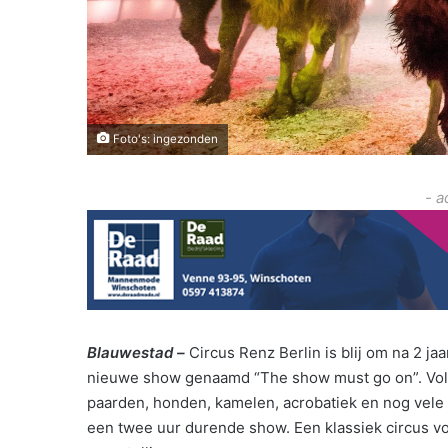
Foto's: ingezonden
- a
Blauwestad –
Circus Renz Berlin is blij om na 2 
nieuwe show genaamd “The show must go on”. Volgen
paarden, honden, kamelen, acrobatiek en nog vele 
een twee uur durende show. Een klassiek circus v