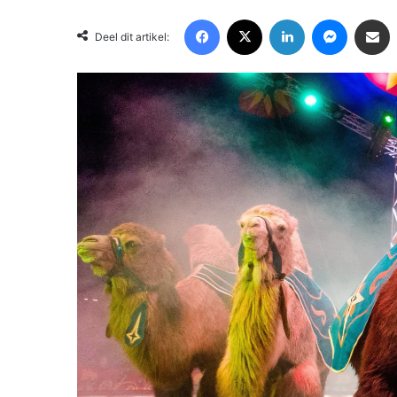
Facebook
X
LinkedIn
Messenger
Deel via Email
Deel dit artikel: