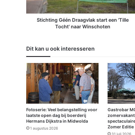
i
n
g
G
Stichting Géén Draagvlak start een 'Tille
é
Tocht' naar Winschoten
é
n
D
Dit kan u ook interesseren
r
a
a
g
v
l
a
k
s
t
Fotoserie: Veel belangstelling voor
Gastrobar MO
a
laatste open dag bij boerderij
zomervakanti
r
Hermans Dijkstra in Midwolda
spectaculair
Zomer Editie
t
1 augustus 2026
e
31 juli 2026