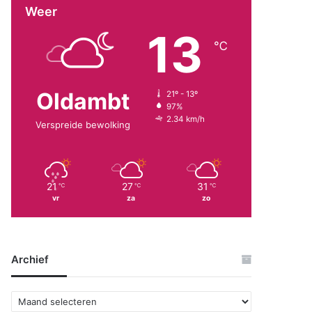
Weer
13
℃
Oldambt
21º - 13º
97%
2.34 km/h
Verspreide bewolking
21
27
31
℃
℃
℃
vr
za
zo
Archief
A