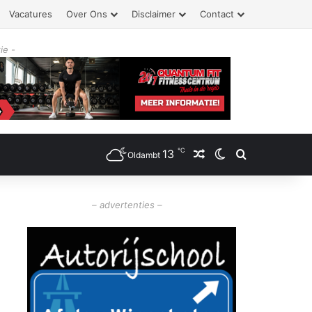
Vacatures
Over Ons
Disclaimer
Contact
ie -
℃
13
Willekeurig artikel
Switch skin
Zoeken
Oldambt
– advertenties –