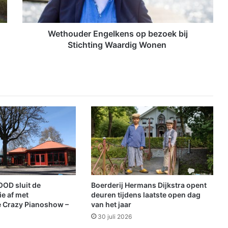
d
e
r
E
Wethouder Engelkens op bezoek bij
n
Stichting Waardig Wonen
g
e
l
k
e
n
s
o
p
b
e
z
o
OD sluit de
Boerderij Hermans Dijkstra opent
e
e af met
deuren tijdens laatste open dag
k
e Crazy Pianoshow –
van het jaar
b
30 juli 2026
i