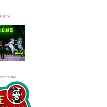
enz.nl
dvertentie -