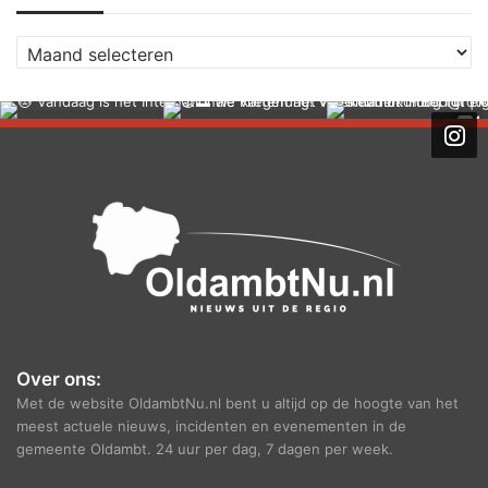
A
r
c
h
i
e
f
Over ons:
Met de website OldambtNu.nl bent u altijd op de hoogte van het
meest actuele nieuws, incidenten en evenementen in de
gemeente Oldambt. 24 uur per dag, 7 dagen per week.