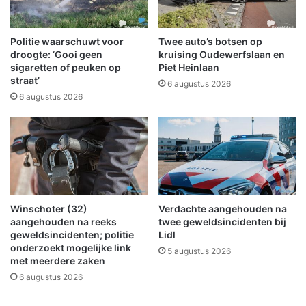
n
w
a
i
f
n
Politie waarschuwt voor
Twee auto’s botsen op
2
n
droogte: ‘Gooi geen
kruising Oudewerfslaan en
m
i
sigaretten of peuken op
Piet Heinlaan
straat’
e
n
6 augustus 2026
i
g
6 augustus 2026
i
n
H
e
e
r
e
Winschoter (32)
Verdachte aangehouden na
n
aangehouden na reeks
twee geweldsincidenten bij
v
geweldsincidenten; politie
Lidl
e
onderzoekt mogelijke link
5 augustus 2026
e
met meerdere zaken
n
6 augustus 2026