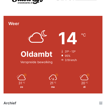
Weer
14
℃
Oldambt
31º - 13º
95%
3.19 km/h
Verspreide bewolking
31
21
20
℃
℃
℃
zo
ma
di
Archief