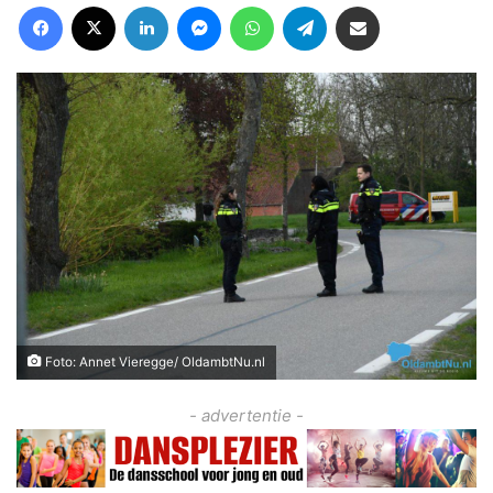
Facebook
X
LinkedIn
Messenger
WhatsApp
Telegram
Deel via Email
Foto: Annet Vieregge/ OldambtNu.nl
- advertentie -