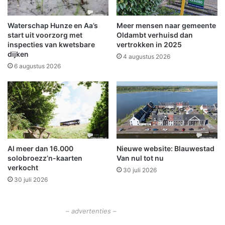
r
i
B
n
l
W
Waterschap Hunze en Aa’s
Meer mensen naar gemeente
a
i
start uit voorzorg met
Oldambt verhuisd dan
u
n
inspecties van kwetsbare
vertrokken in 2025
w
dijken
s
4 augustus 2026
e
c
6 augustus 2026
s
h
t
o
a
t
d
e
n
e
e
Al meer dan 16.000
Nieuwe website: Blauwestad
n
solobroezz’n-kaarten
Van nul tot nu
f
verkocht
30 juli 2026
a
30 juli 2026
s
e
v
– advertenties –
e
r