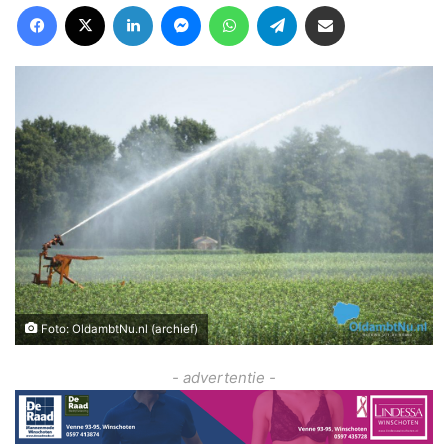
Facebook
X
LinkedIn
Messenger
WhatsApp
Telegram
Deel via Email
Foto: OldambtNu.nl (archief)
- advertentie -