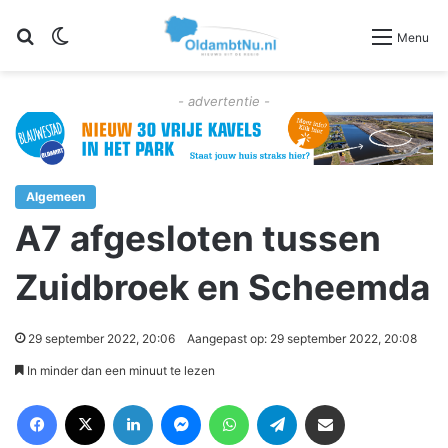
Zoeken
Switch skin
Menu
- advertentie -
Algemeen
A7 afgesloten tussen
Zuidbroek en Scheemda
29 september 2022, 20:06
Aangepast op: 29 september 2022, 20:08
In minder dan een minuut te lezen
Facebook
X
LinkedIn
Messenger
WhatsApp
Telegram
Deel via Email