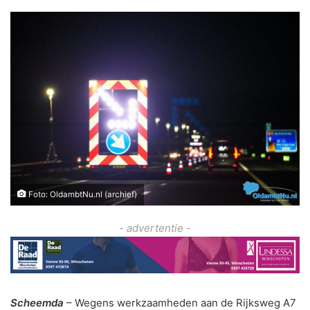
Foto: OldambtNu.nl (archief)
- advertentie -
Scheemda
– Wegens werkzaamheden aan de Rijksweg A7