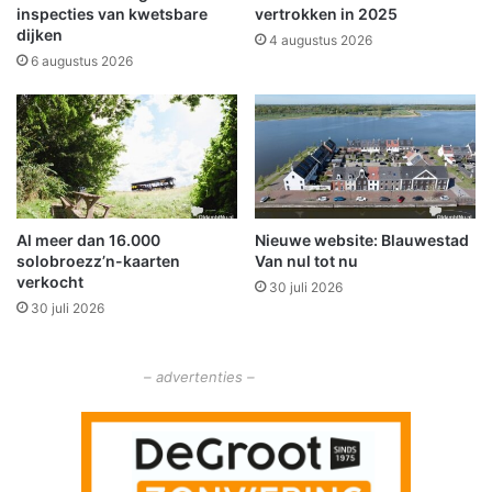
o
s
inspecties van kwetsbare
vertrokken in 2025
r
dijken
s
4 augustus 2026
V
e
6 augustus 2026
o
n
e
S
d
c
s
h
e
e
l
e
b
m
Al meer dan 16.000
Nieuwe website: Blauwestad
a
d
solobroezz’n-kaarten
Van nul tot nu
n
a
verkocht
k
30 juli 2026
e
30 juli 2026
O
n
l
W
d
i
– advertenties –
a
n
m
s
b
c
t
h
e
o