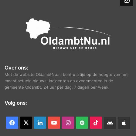
i
e
f
Over ons:
Met de website OldambtNu.nl bent u altijd op de hoogte van het
meest actuele nieuws, incidenten en evenementen in de
gemeente Oldambt. 24 uur per dag, 7 dagen per week.
Volg ons:
Facebook
X
LinkedIn
YouTube
Instagram
Spotify
TikTok
Android
App
app
Ap