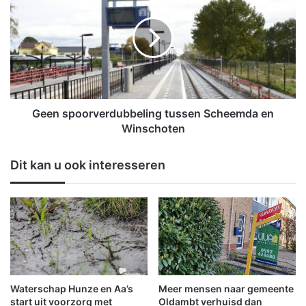
f
e
e
n
l
s
h
p
u
o
i
o
s
r
z
v
Geen spoorverdubbeling tussen Scheemda en
a
e
Winschoten
m
r
e
d
Dit kan u ook interesseren
l
u
t
b
g
b
e
e
l
l
d
i
i
n
n
g
v
t
Waterschap Hunze en Aa’s
Meer mensen naar gemeente
o
u
start uit voorzorg met
Oldambt verhuisd dan