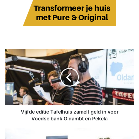
V
i
j
f
d
e
e
d
i
t
Vijfde editie Tafelhuis zamelt geld in voor
i
Voedselbank Oldambt en Pekela
e
T
G
a
e