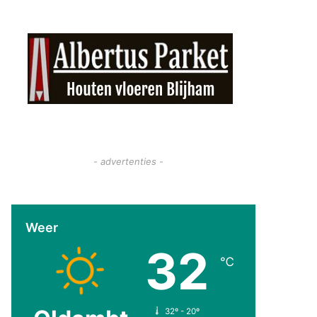
- advertenties -
Weer
32
℃
32º - 20º