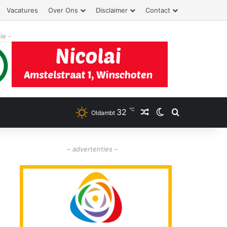
Vacatures
Over Ons
Disclaimer
Contact
ie -
℃
32
Willekeurig artikel
Switch skin
Zoeken
Oldambt
– advertenties –