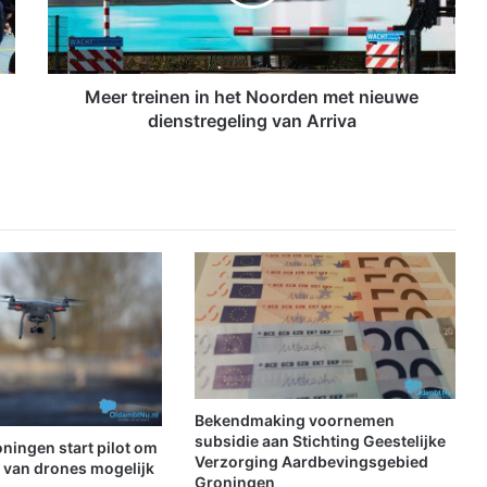
r
e
i
n
e
Meer treinen in het Noorden met nieuwe
n
dienstregeling van Arriva
i
n
h
e
t
N
o
o
r
d
e
n
m
Bekendmaking voornemen
e
subsidie aan Stichting Geestelijke
ningen start pilot om
t
Verzorging Aardbevingsgebied
t van drones mogelijk
Groningen
n