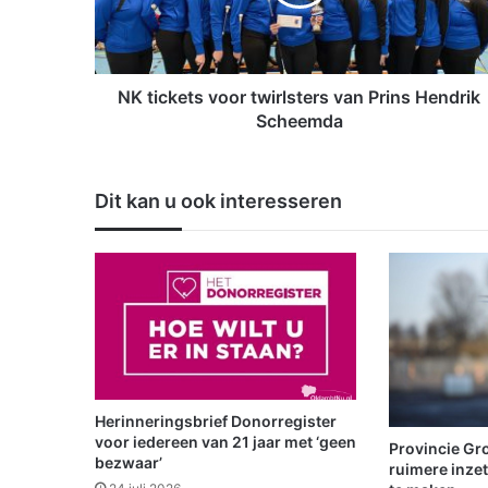
k
e
t
s
v
NK tickets voor twirlsters van Prins Hendrik
o
Scheemda
o
r
t
Dit kan u ook interesseren
w
i
r
l
s
t
e
r
s
v
Herinneringsbrief Donorregister
a
voor iedereen van 21 jaar met ‘geen
Provincie Gro
n
bezwaar’
ruimere inze
P