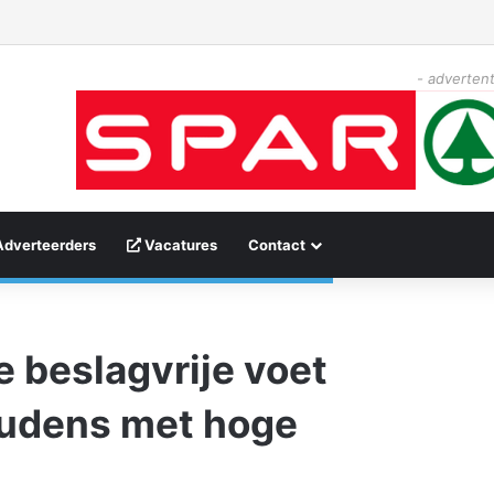
- advertent
Adverteerders
Vacatures
Contact
e beslagvrije voet
oudens met hoge