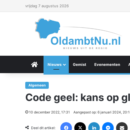
vrijdag 7 augustus 2026
Menu Item
Nieuws
Gemist
Evenementen
Algemeen
Code geel: kans op g
10 december 2022, 17:31
Aangepast op: 6 januari 2024, 20:
Facebook
X
LinkedIn
Messenger
Deel via Email
Deel dit artikel: