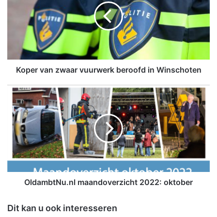
e
r
v
a
n
z
w
Koper van zwaar vuurwerk beroofd in Winschoten
a
a
O
r
l
v
d
u
a
u
m
r
b
w
t
e
N
r
u
k
.
OldambtNu.nl maandoverzicht 2022: oktober
b
n
e
l
Dit kan u ook interesseren
r
m