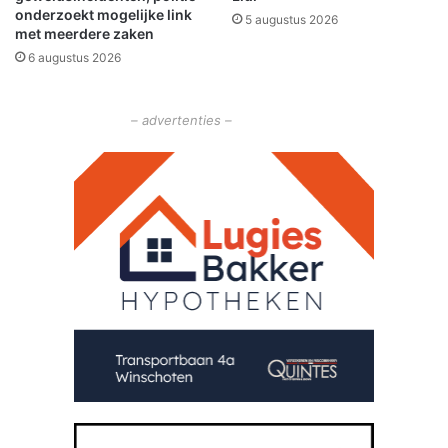
o
onderzoekt mogelijke link
5 augustus 2026
b
met meerdere zaken
e
6 augustus 2026
r
– advertenties –