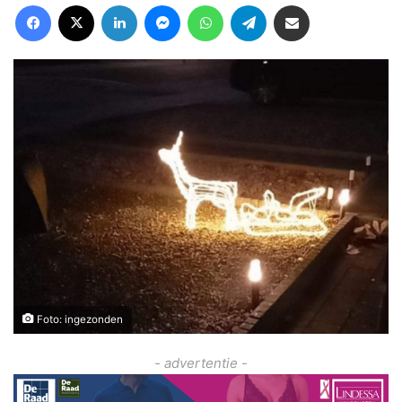
Facebook
X
LinkedIn
Messenger
WhatsApp
Telegram
Deel via Email
Foto: ingezonden
- advertentie -