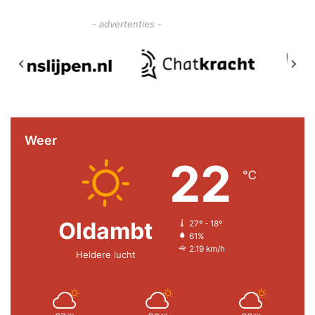
- advertenties -
Weer
22
℃
Oldambt
27º - 18º
61%
2.19 km/h
Heldere lucht