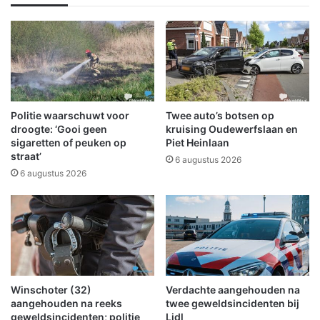
o
a
o
a
f
n
d
d
i
o
n
v
W
e
i
r
Politie waarschuwt voor
Twee auto’s botsen op
n
z
droogte: ‘Gooi geen
kruising Oudewerfslaan en
s
i
sigaretten of peuken op
Piet Heinlaan
straat’
c
c
6 augustus 2026
h
h
6 augustus 2026
o
t
t
2
e
0
n
2
2
:
o
Winschoter (32)
Verdachte aangehouden na
k
aangehouden na reeks
twee geweldsincidenten bij
t
geweldsincidenten; politie
Lidl