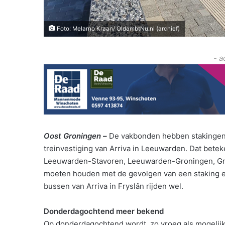
Foto: Melarno Kraan/ OldambtNu.nl (archief)
- a
Oost Groningen –
De vakbonden hebben stakingen 
treinvestiging van Arriva in Leeuwarden. Dat bete
Leeuwarden-Stavoren, Leeuwarden-Groningen, Gr
moeten houden met de gevolgen van een staking en
bussen van Arriva in Fryslân rijden wel.
Donderdagochtend meer bekend
Op donderdagochtend wordt, zo vroeg als mogelijk,