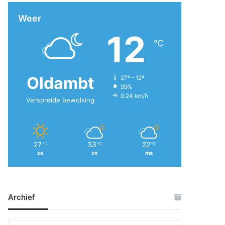
Weer
12
℃
Oldambt
27º - 12º
99%
0.24 km/h
Verspreide bewolking
27
33
22
℃
℃
℃
za
zo
ma
Archief