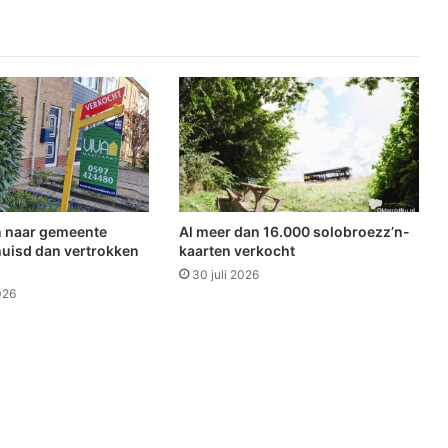
a
(
9
)
:
o
p
a
v
o
n
 naar gemeente
Al meer dan 16.000 solobroezz’n-
t
uisd dan vertrokken
kaarten verkocht
u
30 juli 2026
u
026
r
i
n
O
o
s
t