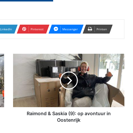
LinkedIn
Pinterest
Messenger
Printen
R
a
i
m
o
n
d
&
S
a
Raimond & Saskia (9): op avontuur in
s
Oostenrijk
k
i