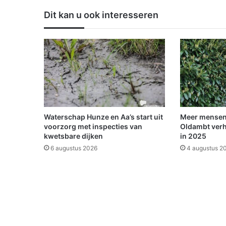
a
Dit kan u ook interesseren
n
d
i
n
H
e
i
l
i
g
Waterschap Hunze en Aa’s start uit
Meer mensen
e
voorzorg met inspecties van
Oldambt verh
r
kwetsbare dijken
in 2025
l
6 augustus 2026
4 augustus 2
e
e
s
n
e
l
o