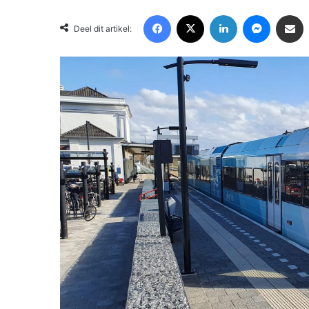
Facebook
X
LinkedIn
Messenger
Deel via Email
Deel dit artikel: