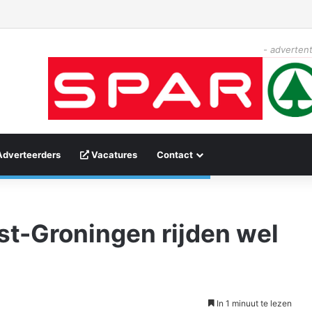
- advertent
Adverteerders
Vacatures
Contact
ost-Groningen rijden wel
In 1 minuut te lezen