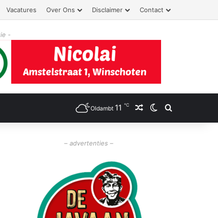
Vacatures
Over Ons
Disclaimer
Contact
ie -
℃
11
Willekeurig artikel
Switch skin
Zoeken
Oldambt
– advertenties –