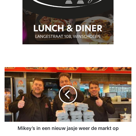
M
i
k
e
y
’
s
i
n
e
Mikey’s in een nieuw jasje weer de markt op
e