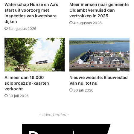
t
g
Waterschap Hunze en Aa’s
Meer mensen naar gemeente
o
d
start uit voorzorg met
Oldambt verhuisd dan
p
b
inspecties van kwetsbare
vertrokken in 2025
dijken
r
4 augustus 2026
a
6 augustus 2026
n
d
w
e
e
r
w
Al meer dan 16.000
Nieuwe website: Blauwestad
e
solobroezz’n-kaarten
Van nul tot nu
d
verkocht
30 juli 2026
s
30 juli 2026
t
r
i
– advertenties –
j
d
e