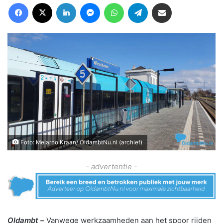
Facebook
X
LinkedIn
Messenger
WhatsApp
Telegram
Deel via Email
Foto: Melarno Kraan/ OldambtNu.nl (archief)
- advertentie -
Oldambt –
Vanwege werkzaamheden aan het spoor rijden