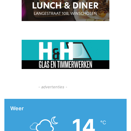
- advertenties -
Weer
14
℃