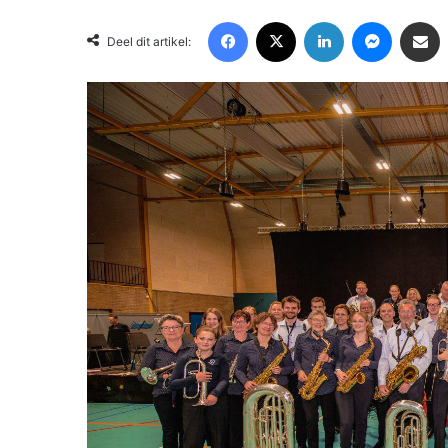
Facebook
X
LinkedIn
Messenger
Deel via Email
Deel dit artikel: