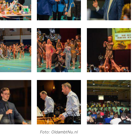
Foto: OldambtNu.nl