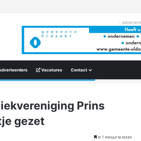
- advertent
Adverteerders
Vacatures
Contact
iekvereniging Prins
tje gezet
In 1 minuut te lezen