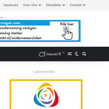
Vacatures
Over Ons
Disclaimer
Contact
ie -
℃
9
Willekeurig artikel
Switch skin
Zoeken
Oldambt
– advertenties –