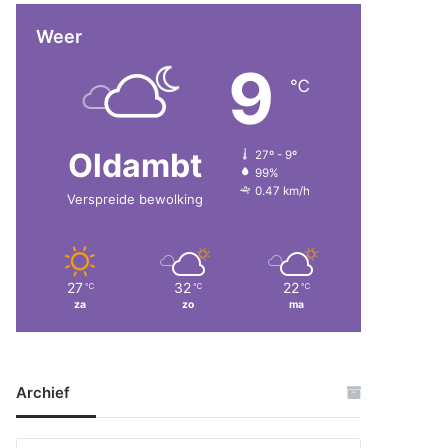
Weer
9
℃
Oldambt
27º - 9º
99%
0.47 km/h
Verspreide bewolking
27
32
22
℃
℃
℃
za
zo
ma
Archief