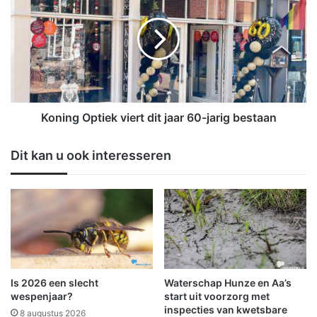
i
n
l
i
i
n
g
g
o
O
n
p
l
t
i
i
Koning Optiek viert dit jaar 60-jarig bestaan
n
e
e
k
Dit kan u ook interesseren
b
v
a
i
n
e
k
r
i
t
e
d
r
i
e
t
n
j
Is 2026 een slecht
Waterschap Hunze en Aa’s
'
a
wespenjaar?
start uit voorzorg met
i
a
inspecties van kwetsbare
8 augustus 2026