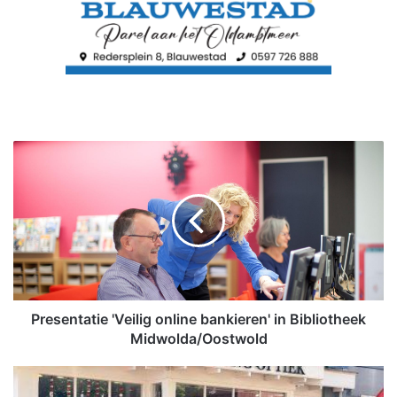
P
r
e
s
e
n
t
a
t
i
Presentatie 'Veilig online bankieren' in Bibliotheek
e
Midwolda/Oostwold
'
V
K
e
o