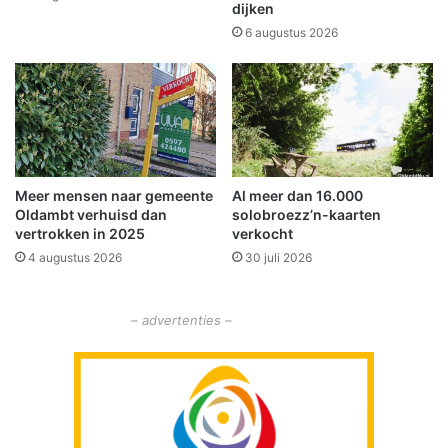
n
dijken
r
B
6
6 augustus 2026
i
0
b
-
l
j
i
a
o
r
t
i
h
g
Meer mensen naar gemeente
Al meer dan 16.000
e
b
Oldambt verhuisd dan
solobroezz’n-kaarten
e
e
vertrokken in 2025
verkocht
k
s
4 augustus 2026
30 juli 2026
M
t
i
a
d
a
– advertenties –
w
n
o
l
d
a
/