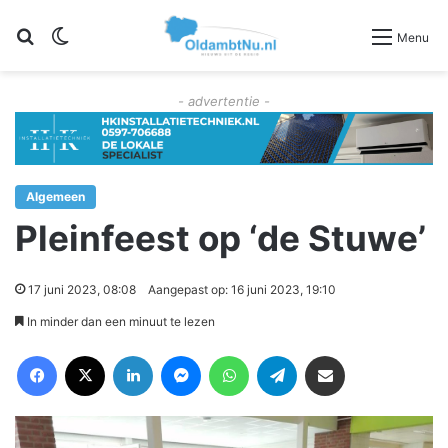
Zoeken
Switch skin
Menu
- advertentie -
Algemeen
Pleinfeest op ‘de Stuwe’
17 juni 2023, 08:08
Aangepast op: 16 juni 2023, 19:10
In minder dan een minuut te lezen
Facebook
X
LinkedIn
Messenger
WhatsApp
Telegram
Deel via Email