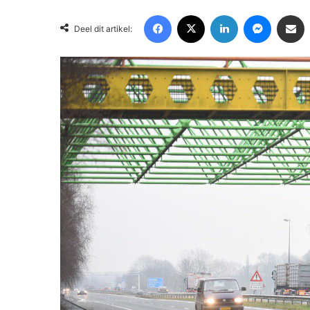
Facebook
X
LinkedIn
Messenger
Deel via Email
Deel dit artikel: