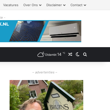
Vacatures
Over Ons
Disclaimer
Contact
ie -
℃
14
Willekeurig artikel
Switch skin
Zoeken
Oldambt
– advertenties –