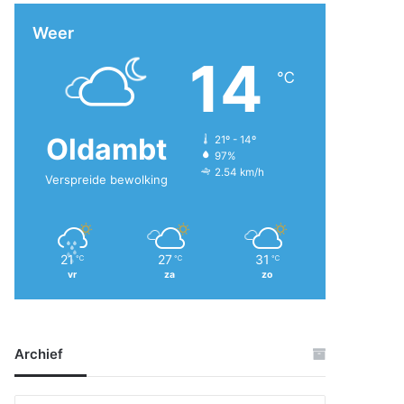
Weer
14
℃
Oldambt
21º - 14º
97%
2.54 km/h
Verspreide bewolking
21
27
31
℃
℃
℃
vr
za
zo
Archief