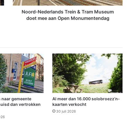
d
e
Noord-Nederlands Trein & Tram Museum
r
doet mee aan Open Monumentendag
l
a
n
d
s
T
r
e
i
n
&
T
r
 naar gemeente
Al meer dan 16.000 solobroezz’n-
a
uisd dan vertrokken
kaarten verkocht
m
30 juli 2026
M
026
u
s