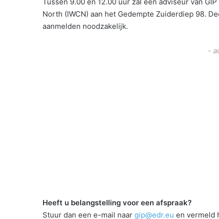
Tussen 9.00 en 12.00 uur zal een adviseur van GIP
North (IWCN) aan het Gedempte Zuiderdiep 98. Dee
aanmelden noodzakelijk.
- a
Heeft u belangstelling voor een afspraak?
Stuur dan een e-mail naar
gip@edr.eu
en vermeld h