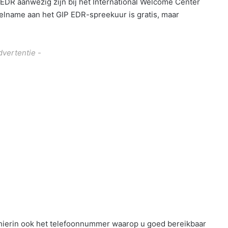
 EDR aanwezig zijn bij het International Welcome Center
lname aan het GIP EDR-spreekuur is gratis, maar
dvertentie -
ierin ook het telefoonnummer waarop u goed bereikbaar