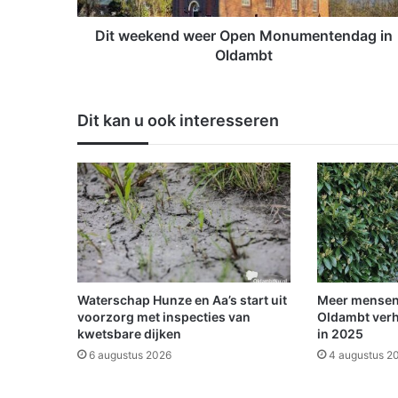
n
d
Dit weekend weer Open Monumentendag in
w
Oldambt
e
e
r
Dit kan u ook interesseren
O
p
e
n
M
o
n
u
m
e
Waterschap Hunze en Aa’s start uit
Meer mensen
n
voorzorg met inspecties van
Oldambt verh
t
kwetsbare dijken
in 2025
e
6 augustus 2026
4 augustus 2
n
d