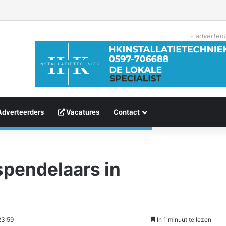
- advertent
Adverteerders
Vacatures
Contact
spendelaars in
23:59
In 1 minuut te lezen